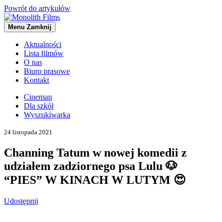
Powrót do artykułów
Menu
Zamknij
Aktualności
Lista filmów
O nas
Biuro prasowe
Kontakt
Cineman
Dla szkół
Wyszukiwarka
24 listopada 2021
Channing Tatum w nowej komedii z
udziałem zadziornego psa Lulu 🐶
“PIES” W KINACH W LUTYM 😍
Udostępnij