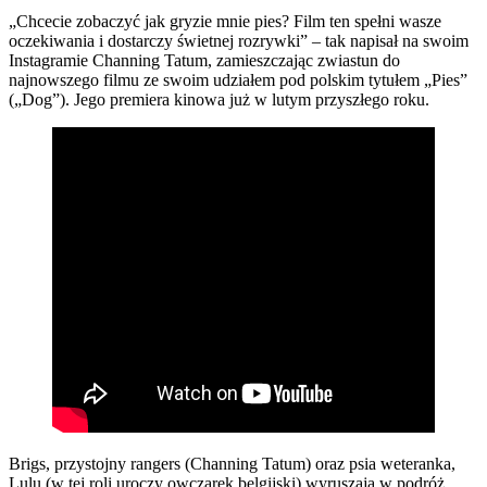
„Chcecie zobaczyć jak gryzie mnie pies? Film ten spełni wasze
oczekiwania i dostarczy świetnej rozrywki” – tak napisał na swoim
Instagramie Channing Tatum, zamieszczając zwiastun do
najnowszego filmu ze swoim udziałem pod polskim tytułem „Pies”
(„Dog”). Jego premiera kinowa już w lutym przyszłego roku.
Brigs, przystojny rangers (Channing Tatum) oraz psia weteranka,
Lulu (w tej roli uroczy owczarek belgijski) wyruszają w podróż