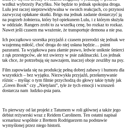
wzdłuż wybrzeży Pacyfiku. Nie będzie to jednak spokojna droga.
Lulu jest raczej nieprzewidywalna w swoich reakcjach, co przynosi
zazwyczaj opłakane skutki. Brigs ma jednak zadanie dostarczyć ją
na pogrzeb żołnierza, który był opiekunem Lulu, i z którym służyła
w oddziale. Rangers zrobi to za wszelką cenę, bo rozkaz to rozkaz.
Nawet jeśli czasem ma wrażenie, że transportuje demona a nie psa.
Ich początkowo szorstka przyjaźń z czasem przerodzi się jednak we
wzajemną miłość, choć droga do niej usłana będzie… psimi
pazurami. Ta wyjątkowa para złamie prawo, ledwie uniknie śmierci
z rąk przestępców, ale też uwierzy w psie zaklinaczki. Los jednak
tak chce, że potrzebują się nawzajem, inaczej oboje zeszliby na psy.
Film zapowiada się na produkcję pełną dobrej zabawy i humoru dla
wszystkich – bez wyjątku. Niezwykła przyjaźń, przełamywanie
różnic – myśląc o tym filmie przychodzą do głowy takie tytuły jak
„Green Book” czy „Nietylani”, tyle że tych emocji i wzruszeń
dostarcza nam ludzko-psia para.
To pierwszy od lat projekt z Tatumem w roli głównej a także jego
debiut reżyserski wraz z Reidem Carolinem. Ten ostatni napisał
scenariusz wspólnie z Brettem Rodriguezem na podstawie
wymyślonej przez niego historii.