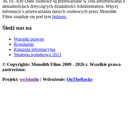
36, 01- 830 Dane osobowe są przetwarzane w celu informowania o
aktualnościach dotyczących działalności Administratora. Więcej
informacji o przetwarzaniu danych osobowych przez Monolith
Films znajduje się pod tym
linkiem.
Śledź nas na
Warunki prawne
Regulamin
Klauzula informacyjna
Strategia podatkowa 2023
© Copyrights: Monolith Films 2009 - 2026 r.
Wszelkie prawa
zastrzeżone.
Projekt:
we3studio
| Wdrożenie:
OnTheRocks