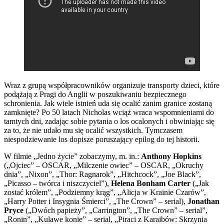
Wraz z grupą współpracowników organizuje transporty dzieci, które
podążają z Pragi do Anglii w poszukiwaniu bezpiecznego
schronienia. Jak wiele istnień uda się ocalić zanim granice zostaną
zamknięte? Po 50 latach Nicholas wciąż wraca wspomnieniami do
tamtych dni, zadając sobie pytania o los ocalonych i obwiniając się
za to, że nie udało mu się ocalić wszystkich. Tymczasem
niespodziewanie los dopisze poruszający epilog do tej historii.
W filmie „Jedno życie” zobaczymy, m. in.:
Anthony Hopkins
(„Ojciec” – OSCAR, „Milczenie owiec” – OSCAR, „Okruchy
dnia”, „Nixon”, „Thor: Ragnarok”, „Hitchcock”, „Joe Black”,
„Picasso – twórca i niszczyciel”),
Helena Bonham Carter
(„Jak
zostać królem”, „Podziemny krąg”, „Alicja w Krainie Czarów”,
„Harry Potter i Insygnia Śmierci”, „The Crown” – serial),
Jonathan
Pryce
(„Dwóch papieży”, „Carrington”, „The Crown” – serial”,
„Ronin”, „Kulawe konie” – serial, „Piraci z Karaibów: Skrzynia