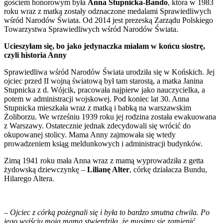
gościem honorowym była
Anna Stupnicka-Bando
, która w 1983
roku wraz z matką zostały odznaczone medalami Sprawiedliwych
wśród Narodów Świata. Od 2014 jest prezeską Zarządu Polskiego
Towarzystwa Sprawiedliwych wśród Narodów Świata.
Ucieszyłam się, bo jako jedynaczka miałam w końcu siostrę,
czyli historia Anny
Sprawiedliwa wśród Narodów Świata urodziła się w Końskich. Jej
ojciec przed II wojną światową był tam starostą, a matka Janina
Stupnicka z d. Wójcik, pracowała najpierw jako nauczycielka, a
potem w administracji wojskowej. Pod koniec lat 30. Anna
Stupnicka mieszkała wraz z matką i babką na warszawskim
Żoliborzu. We wrześniu 1939 roku jej rodzina została ewakuowana
z Warszawy. Ostatecznie jednak zdecydowali się wrócić do
okupowanej stolicy. Mama Anny zajmowała się wtedy
prowadzeniem ksiąg meldunkowych i administracji budynków.
Zimą 1941 roku mała Anna wraz z mamą wyprowadziła z getta
żydowską dziewczynkę –
Lilianę Alter
, córkę działacza Bundu,
Hilarego Altera.
–
Ojciec z córką pożegnali się i była to bardzo smutna chwila. Po
jego wyjściu moja mama stwierdziła, że musimy się zamienić