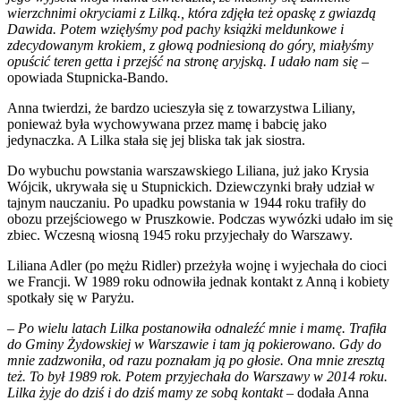
wierzchnimi okryciami z Lilką., która zdjęła też opaskę z gwiazdą
Dawida. Potem wzięłyśmy pod pachy książki meldunkowe i
zdecydowanym krokiem, z głową podniesioną do góry, miałyśmy
opuścić teren getta i przejść na stronę aryjską. I udało nam się
–
opowiada Stupnicka-Bando.
Anna twierdzi, że bardzo ucieszyła się z towarzystwa Liliany,
ponieważ była wychowywana przez mamę i babcię jako
jedynaczka. A Lilka stała się jej bliska tak jak siostra.
Do wybuchu powstania warszawskiego Liliana, już jako Krysia
Wójcik, ukrywała się u Stupnickich. Dziewczynki brały udział w
tajnym nauczaniu. Po upadku powstania w 1944 roku trafiły do
obozu przejściowego w Pruszkowie. Podczas wywózki udało im się
zbiec. Wczesną wiosną 1945 roku przyjechały do Warszawy.
Liliana Adler (po mężu Ridler) przeżyła wojnę i wyjechała do cioci
we Francji. W 1989 roku odnowiła jednak kontakt z Anną i kobiety
spotkały się w Paryżu.
–
Po wielu latach Lilka postanowiła odnaleźć mnie i mamę. Trafiła
do Gminy Żydowskiej w Warszawie i tam ją pokierowano. Gdy do
mnie zadzwoniła, od razu poznałam ją po głosie. Ona mnie zresztą
też. To był 1989 rok. Potem przyjechała do Warszawy w 2014 roku.
Lilka żyje do dziś i do dziś mamy ze sobą kontakt
– dodała Anna