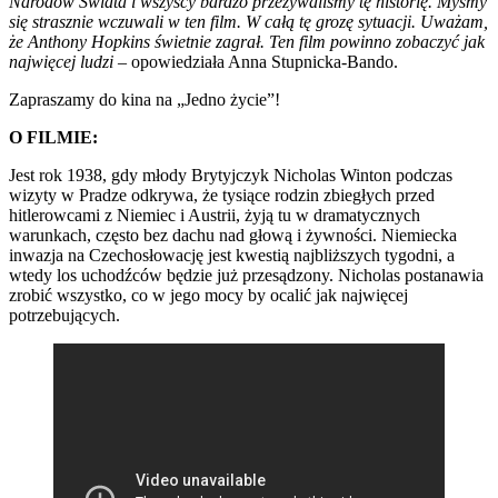
Narodów Świata i wszyscy bardzo przeżywaliśmy tę historię. Myśmy
się strasznie wczuwali w ten film. W całą tę grozę sytuacji. Uważam,
że Anthony Hopkins świetnie zagrał. Ten film powinno zobaczyć jak
najwięcej ludzi
– opowiedziała Anna Stupnicka-Bando.
Zapraszamy do kina na „Jedno życie”!
O FILMIE:
Jest rok 1938, gdy młody Brytyjczyk Nicholas Winton podczas
wizyty w Pradze odkrywa, że tysiące rodzin zbiegłych przed
hitlerowcami z Niemiec i Austrii, żyją tu w dramatycznych
warunkach, często bez dachu nad głową i żywności. Niemiecka
inwazja na Czechosłowację jest kwestią najbliższych tygodni, a
wtedy los uchodźców będzie już przesądzony. Nicholas postanawia
zrobić wszystko, co w jego mocy by ocalić jak najwięcej
potrzebujących.