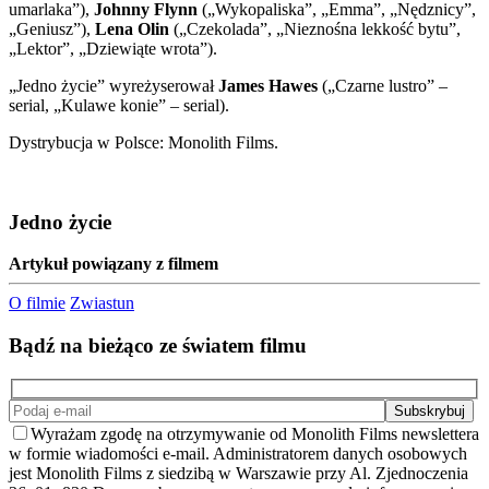
umarlaka”),
Johnny Flynn
(„Wykopaliska”, „Emma”, „Nędznicy”,
„Geniusz”),
Lena Olin
(„Czekolada”, „Nieznośna lekkość bytu”,
„Lektor”, „Dziewiąte wrota”).
„Jedno życie” wyreżyserował
James Hawes
(„Czarne lustro” –
serial, „Kulawe konie” – serial).
Dystrybucja w Polsce: Monolith Films.
Jedno życie
Artykuł powiązany z filmem
O filmie
Zwiastun
Bądź na bieżąco ze światem filmu
Wyrażam zgodę na otrzymywanie od Monolith Films newslettera
w formie wiadomości e-mail. Administratorem danych osobowych
jest Monolith Films z siedzibą w Warszawie przy Al. Zjednoczenia