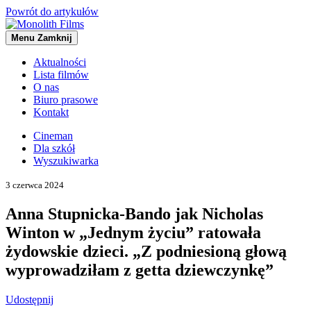
Powrót do artykułów
Menu
Zamknij
Aktualności
Lista filmów
O nas
Biuro prasowe
Kontakt
Cineman
Dla szkół
Wyszukiwarka
3 czerwca 2024
Anna Stupnicka-Bando jak Nicholas
Winton w „Jednym życiu” ratowała
żydowskie dzieci. „Z podniesioną głową
wyprowadziłam z getta dziewczynkę”
Udostępnij