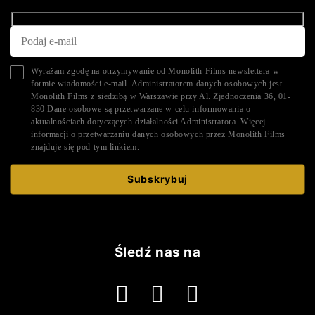
Wyrażam zgodę na otrzymywanie od Monolith Films newslettera w
formie wiadomości e-mail. Administratorem danych osobowych jest
Monolith Films z siedzibą w Warszawie przy Al. Zjednoczenia 36, 01-
830 Dane osobowe są przetwarzane w celu informowania o
aktualnościach dotyczących działalności Administratora. Więcej
informacji o przetwarzaniu danych osobowych przez Monolith Films
znajduje się pod tym
linkiem.
Śledź nas na