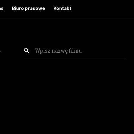
as
Biuro prasowe
Kontakt
v