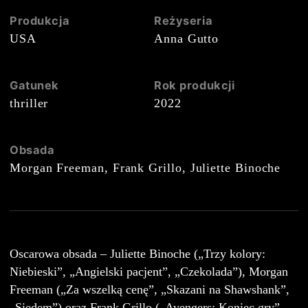
Produkcja
Reżyseria
USA
Anna Gutto
Cineman
Dla szkół
Gatunek
Rok produkcji
thriller
2022
Obsada
Morgan Freeman, Frank Grillo, Juliette Binoche
Oscarowa obsada – Juliette Binoche („Trzy kolory:
Niebieski”, „Angielski pacjent”, „Czekolada”), Morgan
Freeman („Za wszelką cenę”, „Skazani na Shawshank”,
„Siedem”) oraz Frank Grillo („Avengers: Koniec gry”,