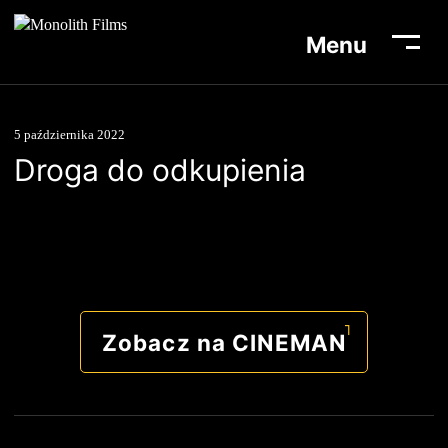
Menu
5 października 2022
Droga do odkupienia
Aktualności
Lista filmów
O nas
Biuro prasowe
Zobacz na CINEMAN
Kontakt