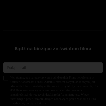
Bądź na bieżąco ze światem filmu
Wyrażam zgodę na otrzymywanie od Monolith Films newslettera w
formie wiadomości e-mail. Administratorem danych osobowych jest
Monolith Films z siedzibą w Warszawie przy Al. Zjednoczenia 36, 01-
830 Dane osobowe są przetwarzane w celu informowania o
aktualnościach dotyczących działalności Administratora. Więcej
informacji o przetwarzaniu danych osobowych przez Monolith Films
znajduje się pod tym
linkiem.