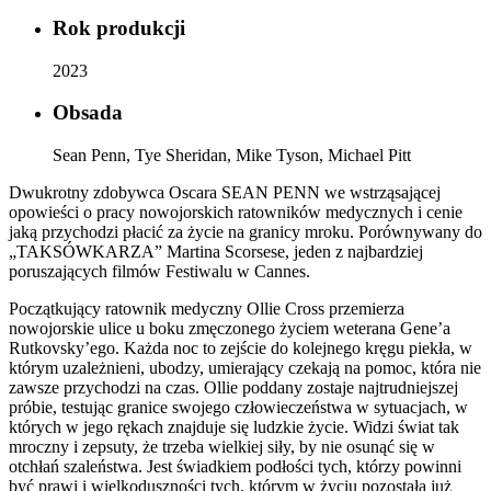
Rok produkcji
2023
Obsada
Sean Penn, Tye Sheridan, Mike Tyson, Michael Pitt
Dwukrotny zdobywca Oscara SEAN PENN we wstrząsającej
opowieści o pracy nowojorskich ratowników medycznych i cenie
jaką przychodzi płacić za życie na granicy mroku. Porównywany do
„TAKSÓWKARZA” Martina Scorsese, jeden z najbardziej
poruszających filmów Festiwalu w Cannes.
Początkujący ratownik medyczny Ollie Cross przemierza
nowojorskie ulice u boku zmęczonego życiem weterana Gene’a
Rutkovsky’ego. Każda noc to zejście do kolejnego kręgu piekła, w
którym uzależnieni, ubodzy, umierający czekają na pomoc, która nie
zawsze przychodzi na czas. Ollie poddany zostaje najtrudniejszej
próbie, testując granice swojego człowieczeństwa w sytuacjach, w
których w jego rękach znajduje się ludzkie życie. Widzi świat tak
mroczny i zepsuty, że trzeba wielkiej siły, by nie osunąć się w
otchłań szaleństwa. Jest świadkiem podłości tych, którzy powinni
być prawi i wielkoduszności tych, którym w życiu pozostała już