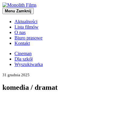
Menu
Zamknij
Aktualności
Lista filmów
O nas
Biuro prasowe
Kontakt
Cineman
Dla szkół
Wyszukiwarka
31 grudnia 2025
komedia / dramat