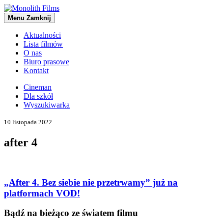
Menu
Zamknij
Aktualności
Lista filmów
O nas
Biuro prasowe
Kontakt
Cineman
Dla szkół
Wyszukiwarka
10 listopada 2022
after 4
„After 4. Bez siebie nie przetrwamy” już na
platformach VOD!
Bądź na bieżąco ze światem filmu