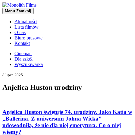
Menu
Zamknij
Aktualności
Lista filmów
O nas
Biuro prasowe
Kontakt
Cineman
Dla szkół
Wyszukiwarka
8 lipca 2025
Anjelica Huston urodziny
Anjelica Huston świętuje 74. urodziny. Jako Katia w
„Ballerina. Z uniwersum Johna Wicka”
udowodniła, że nie dla niej emerytura. Co o niej
wiemy?