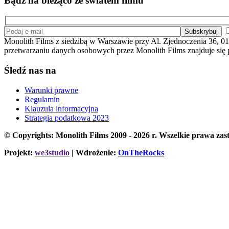
Bądź na bieżąco ze światem filmu
Monolith Films z siedzibą w Warszawie przy Al. Zjednoczenia 36, 01
przetwarzaniu danych osobowych przez Monolith Films znajduje się
Śledź nas na
Warunki prawne
Regulamin
Klauzula informacyjna
Strategia podatkowa 2023
© Copyrights: Monolith Films 2009 - 2026 r.
Wszelkie prawa zast
Projekt:
we3studio
| Wdrożenie:
OnTheRocks