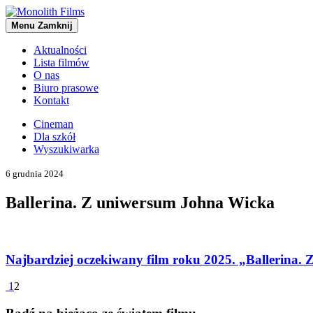
Menu
Zamknij
Aktualności
Lista filmów
O nas
Biuro prasowe
Kontakt
Cineman
Dla szkół
Wyszukiwarka
6 grudnia 2024
Ballerina. Z uniwersum Johna Wicka
Najbardziej oczekiwany film roku 2025. „Ballerina.
1
2