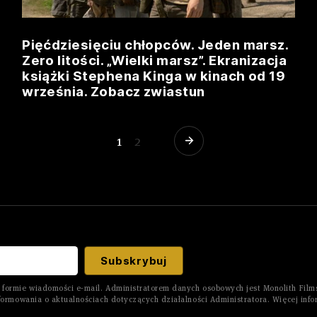
Pięćdziesięciu chłopców. Jeden marsz.
Zero litości. „Wielki marsz”. Ekranizacja
książki Stephena Kinga w kinach od 19
września. Zobacz zwiastun
1
2
formie wiadomości e-mail. Administratorem danych osobowych jest Monolith Films
ormowania o aktualnościach dotyczących działalności Administratora. Więcej info