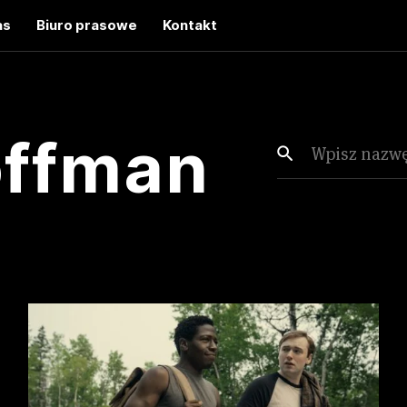
as
Biuro prasowe
Kontakt
offman