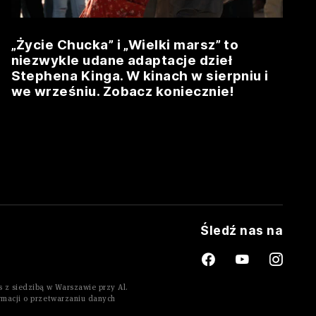
„Życie Chucka” i „Wielki marsz” to
niezwykle udane adaptacje dzieł
Stephena Kinga. W kinach w sierpniu i
we wrześniu. Zobacz koniecznie!
Śledź nas na
 z siedzibą w Warszawie przy Al.
rmacji o przetwarzaniu danych