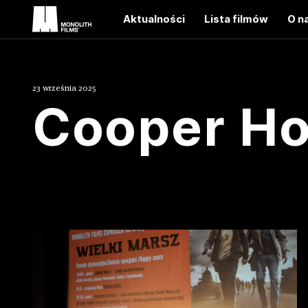
Aktualności
Lista filmów
O n
23 września 2025
Cooper H