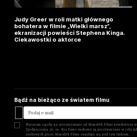
Judy Greer w roli matki głównego
bohatera w filmie „Wielki marsz”,
ekranizacji powieści Stephena Kinga.
Ciekawostki o aktorce
Bądź na bieżąco ze światem filmu
Wyrażam zgodę na otrzymywanie od Monolith Films newslettera w 
Zjednoczenia 36, 01- 830 Dane osobowe są przetwarzane w celu inf
osobowych przez Monolith Films znajduje się pod tym
linkiem.