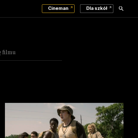
Cineman
Dla szkół