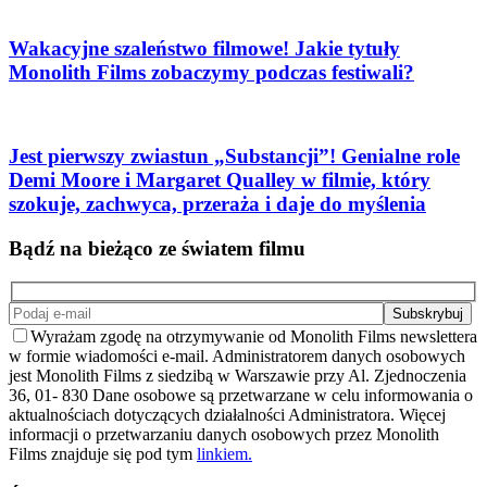
Wakacyjne szaleństwo filmowe! Jakie tytuły
Monolith Films zobaczymy podczas festiwali?
Jest pierwszy zwiastun „Substancji”! Genialne role
Demi Moore i Margaret Qualley w filmie, który
szokuje, zachwyca, przeraża i daje do myślenia
Bądź na bieżąco ze światem filmu
Wyrażam zgodę na otrzymywanie od Monolith Films newslettera
w formie wiadomości e-mail. Administratorem danych osobowych
jest Monolith Films z siedzibą w Warszawie przy Al. Zjednoczenia
36, 01- 830 Dane osobowe są przetwarzane w celu informowania o
aktualnościach dotyczących działalności Administratora. Więcej
informacji o przetwarzaniu danych osobowych przez Monolith
Films znajduje się pod tym
linkiem.