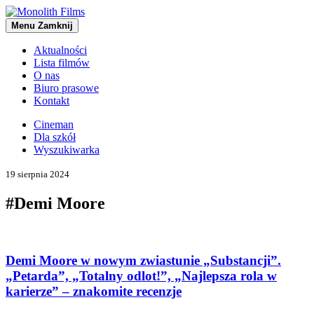
Menu
Zamknij
Aktualności
Lista filmów
O nas
Biuro prasowe
Kontakt
Cineman
Dla szkół
Wyszukiwarka
19 sierpnia 2024
#Demi Moore
Demi Moore w nowym zwiastunie „Substancji”.
„Petarda”, „Totalny odlot!”, „Najlepsza rola w
karierze” – znakomite recenzje