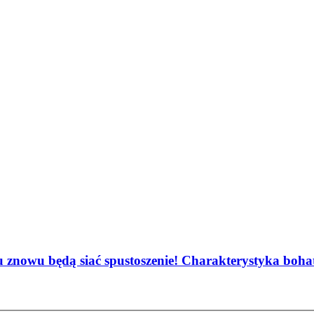
u znowu będą siać spustoszenie! Charakterystyka boh