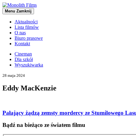
Menu
Zamknij
Aktualności
Lista filmów
O nas
Biuro prasowe
Kontakt
Cineman
Dla szkół
Wyszukiwarka
28 maja 2024
Eddy MacKenzie
Pałający żądzą zemsty mordercy ze Stumilowego Las
Bądź na bieżąco ze światem filmu