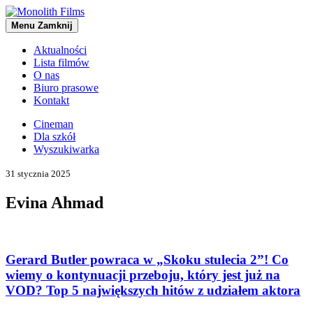
Menu
Zamknij
Aktualności
Lista filmów
O nas
Biuro prasowe
Kontakt
Cineman
Dla szkół
Wyszukiwarka
31 stycznia 2025
Evina Ahmad
Gerard Butler powraca w „Skoku stulecia 2”! Co
wiemy o kontynuacji przeboju, który jest już na
VOD? Top 5 największych hitów z udziałem aktora