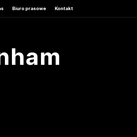
as
Biuro prasowe
Kontakt
onham