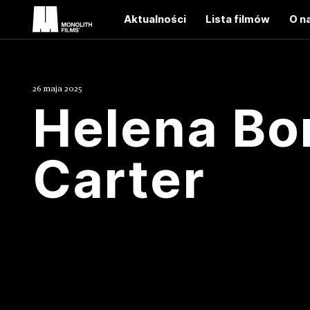
Aktualności
Lista filmów
O n
26 maja 2025
Helena B
Carter