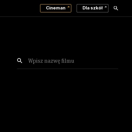
Cineman
Dla szkół