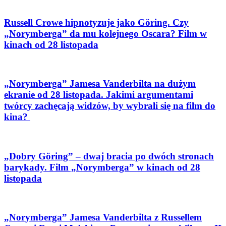
Russell Crowe hipnotyzuje jako Göring. Czy
„Norymberga” da mu kolejnego Oscara? Film w
kinach od 28 listopada
„Norymberga” Jamesa Vanderbilta na dużym
ekranie od 28 listopada. Jakimi argumentami
twórcy zachęcają widzów, by wybrali się na film do
kina?
„Dobry Göring” – dwaj bracia po dwóch stronach
barykady. Film „Norymberga” w kinach od 28
listopada
„Norymberga” Jamesa Vanderbilta z Russellem