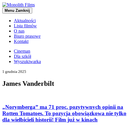
Menu
Zamknij
Aktualności
Lista filmów
O nas
Biuro prasowe
Kontakt
Cineman
Dla szkół
Wyszukiwarka
1 grudnia 2025
James Vanderbilt
„Norymberga” ma 71 proc. pozytywnych opinii na
Rotten Tomatoes. To pozycja obowiązkowa nie tylko
dla wielbicieli historii! Film już w kinach