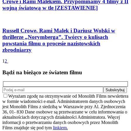
Crowe i Rami Malekiem. Przypominamy 4 filmy z II
wojną światową w tle [ZESTAWIENIE]
Russell Crowe, Rami Malek i Dariusz Wolski w
thrillerze „Norymberga”. Twórcy o kulisach
powstania filmu o procesie nazistowskich
zbrodniarzy
1
2
Bądź na bieżąco ze światem filmu
Wyrażam zgodę na otrzymywanie od Monolith Films newslettera
w formie wiadomości e-mail. Administratorem danych osobowych
jest Monolith Films z siedzibą w Warszawie przy Al. Zjednoczenia
36, 01- 830 Dane osobowe są przetwarzane w celu informowania o
aktualnościach dotyczących działalności Administratora. Więcej
informacji o przetwarzaniu danych osobowych przez Monolith
Films znajduje się pod tym
linkiem.