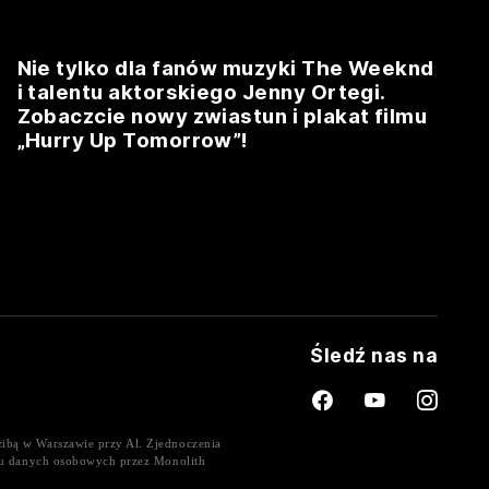
Nie tylko dla fanów muzyki The Weeknd
i talentu aktorskiego Jenny Ortegi.
Zobaczcie nowy zwiastun i plakat filmu
„Hurry Up Tomorrow”!
Śledź nas na
ibą w Warszawie przy Al. Zjednoczenia
niu danych osobowych przez Monolith