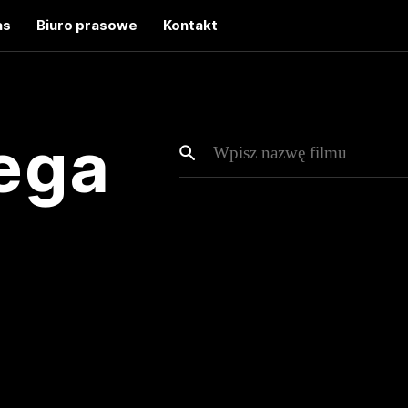
as
Biuro prasowe
Kontakt
ega