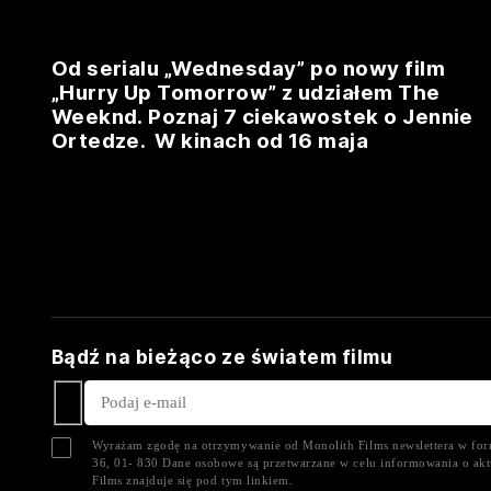
Od serialu „Wednesday” po nowy film
„Hurry Up Tomorrow” z udziałem The
Weeknd. Poznaj 7 ciekawostek o Jennie
Ortedze. W kinach od 16 maja
Bądź na bieżąco ze światem filmu
Wyrażam zgodę na otrzymywanie od Monolith Films newslettera w form
36, 01- 830 Dane osobowe są przetwarzane w celu informowania o akt
Films znajduje się pod tym
linkiem.