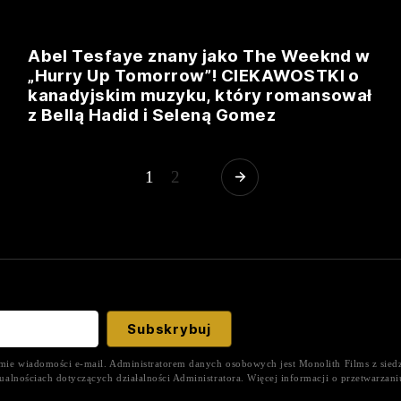
Abel Tesfaye znany jako The Weeknd w
„Hurry Up Tomorrow”! CIEKAWOSTKI o
kanadyjskim muzyku, który romansował
z Bellą Hadid i Seleną Gomez
1
2
ie wiadomości e-mail. Administratorem danych osobowych jest Monolith Films z siedz
ualnościach dotyczących działalności Administratora. Więcej informacji o przetwarza