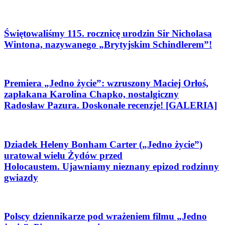
Świętowaliśmy 115. rocznicę urodzin Sir Nicholasa
Wintona, nazywanego „Brytyjskim Schindlerem”!
Premiera „Jedno życie”: wzruszony Maciej Orłoś,
zapłakana Karolina Chapko, nostalgiczny
Radosław Pazura. Doskonałe recenzje! [GALERIA]
Dziadek Heleny Bonham Carter („Jedno życie”)
uratował wielu Żydów przed
Holocaustem. Ujawniamy nieznany epizod rodzinny
gwiazdy
Polscy dziennikarze pod wrażeniem filmu „Jedno