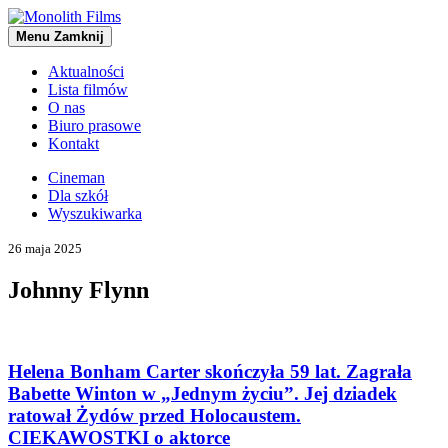
Menu
Zamknij
Aktualności
Lista filmów
O nas
Biuro prasowe
Kontakt
Cineman
Dla szkół
Wyszukiwarka
26 maja 2025
Johnny Flynn
Helena Bonham Carter skończyła 59 lat. Zagrała
Babette Winton w „Jednym życiu”. Jej dziadek
ratował Żydów przed Holocaustem.
CIEKAWOSTKI o aktorce