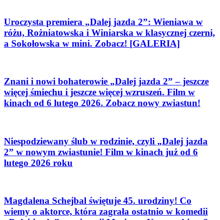
Uroczysta premiera „Dalej jazda 2”: Wieniawa w
różu, Rożniatowska i Winiarska w klasycznej czerni,
a Sokołowska w mini. Zobacz! [GALERIA]
Znani i nowi bohaterowie „Dalej jazda 2” – jeszcze
więcej śmiechu i jeszcze więcej wzruszeń. Film w
kinach od 6 lutego 2026. Zobacz nowy zwiastun!
Niespodziewany ślub w rodzinie, czyli „Dalej jazda
2” w nowym zwiastunie! Film w kinach już od 6
lutego 2026 roku
Magdalena Schejbal świętuje 45. urodziny! Co
wiemy o aktorce, która zagrała ostatnio w komedii