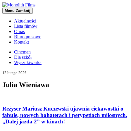
Menu
Zamknij
Aktualności
Lista filmów
O nas
Biuro prasowe
Kontakt
Cineman
Dla szkół
Wyszukiwarka
12 lutego 2026
Julia Wieniawa
Reżyser Mariusz Kuczewski ujawnia ciekawostki o
fabule, nowych bohaterach i perypetiach miłosnych.
„Dalej jazda 2” w kinach!