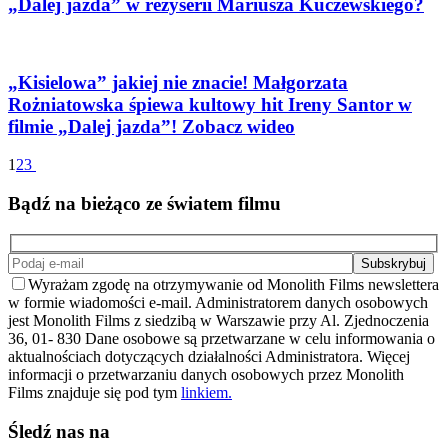
„Dalej jazda” w reżyserii Mariusza Kuczewskiego?
„Kisielowa” jakiej nie znacie! Małgorzata
Rożniatowska śpiewa kultowy hit Ireny Santor w
filmie „Dalej jazda”! Zobacz wideo
1
2
3
Bądź na bieżąco ze światem filmu
Wyrażam zgodę na otrzymywanie od Monolith Films newslettera
w formie wiadomości e-mail. Administratorem danych osobowych
jest Monolith Films z siedzibą w Warszawie przy Al. Zjednoczenia
36, 01- 830 Dane osobowe są przetwarzane w celu informowania o
aktualnościach dotyczących działalności Administratora. Więcej
informacji o przetwarzaniu danych osobowych przez Monolith
Films znajduje się pod tym
linkiem.
Śledź nas na