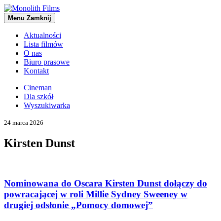
Menu
Zamknij
Aktualności
Lista filmów
O nas
Biuro prasowe
Kontakt
Cineman
Dla szkół
Wyszukiwarka
24 marca 2026
Kirsten Dunst
Nominowana do Oscara Kirsten Dunst dołączy do
powracającej w roli Millie Sydney Sweeney w
drugiej odsłonie „Pomocy domowej”