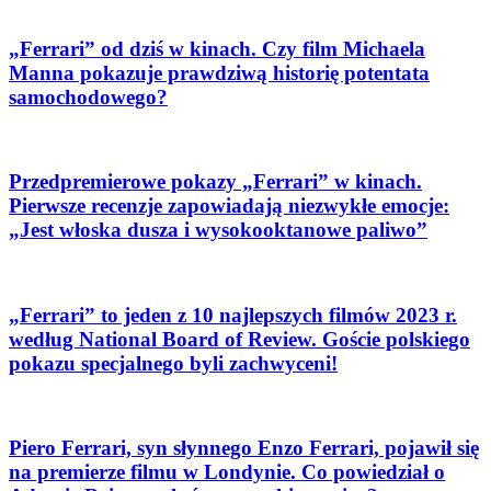
„Ferrari” od dziś w kinach. Czy film Michaela
Manna pokazuje prawdziwą historię potentata
samochodowego?
Przedpremierowe pokazy „Ferrari” w kinach.
Pierwsze recenzje zapowiadają niezwykłe emocje:
„Jest włoska dusza i wysokooktanowe paliwo”
„Ferrari” to jeden z 10 najlepszych filmów 2023 r.
według National Board of Review. Goście polskiego
pokazu specjalnego byli zachwyceni!
Piero Ferrari, syn słynnego Enzo Ferrari, pojawił się
na premierze filmu w Londynie. Co powiedział o