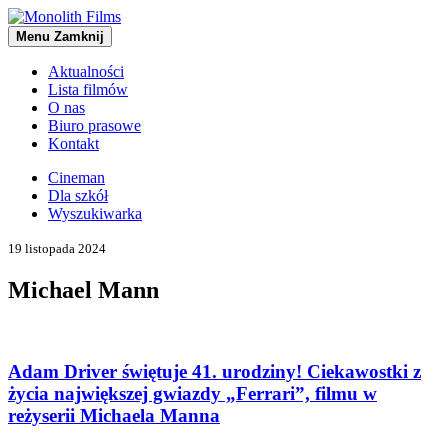
Menu
Zamknij
Aktualności
Lista filmów
O nas
Biuro prasowe
Kontakt
Cineman
Dla szkół
Wyszukiwarka
19 listopada 2024
Michael Mann
Adam Driver świętuje 41. urodziny! Ciekawostki z
życia największej gwiazdy „Ferrari”, filmu w
reżyserii Michaela Manna