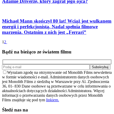
Adamie Driverze, który zagrał jego ojca?
Michael Mann skończył 80 lat! Wciąż jest wulkanem
energii i perfekcjonistą. Nadal spełnia filmowe
marzenia. Ostatnim z nich jest „Ferrari”
1
2
Bądź na bieżąco ze światem filmu
Wyrażam zgodę na otrzymywanie od Monolith Films newslettera
w formie wiadomości e-mail. Administratorem danych osobowych
jest Monolith Films z siedzibą w Warszawie przy Al. Zjednoczenia
36, 01- 830 Dane osobowe są przetwarzane w celu informowania o
aktualnościach dotyczących działalności Administratora. Więcej
informacji o przetwarzaniu danych osobowych przez Monolith
Films znajduje się pod tym
linkiem.
Śledź nas na