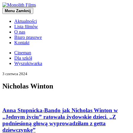
Menu
Zamknij
Aktualności
Lista filmów
O nas
Biuro prasowe
Kontakt
Cineman
Dla szkół
Wyszukiwarka
3 czerwca 2024
Nicholas Winton
Anna Stupnicka-Bando jak Nicholas Winton w
„Jednym życiu” ratowała żydowskie dzieci. „Z
podniesioną głową wyprowadziłam z getta
dziewczynkę”