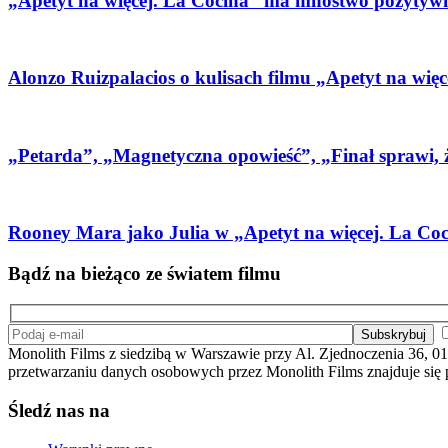
„Apetyt na więcej. La Cocina” ma mnóstwo pozytywny
Alonzo Ruizpalacios o kulisach filmu „Apetyt na wi
„Petarda”, „Magnetyczna opowieść”, „Finał sprawi, 
Rooney Mara jako Julia w „Apetyt na więcej. La Coci
Bądź na bieżąco ze światem filmu
Monolith Films z siedzibą w Warszawie przy Al. Zjednoczenia 36, 01
przetwarzaniu danych osobowych przez Monolith Films znajduje się
Śledź nas na