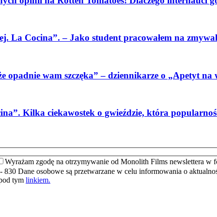
ch opinii na Rotten Tomatoes! Dlaczego internauci go
ęcej. La Cocina”. – Jako student pracowałem na zmyw
że opadnie wam szczęka” – dziennikarze o „Apetyt na 
na”. Kilka ciekawostek o gwieździe, która popularnoś
Wyrażam zgodę na otrzymywanie od Monolith Films newslettera w f
- 830 Dane osobowe są przetwarzane w celu informowania o aktualnośc
 pod tym
linkiem.