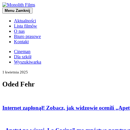
Menu
Zamknij
Aktualności
Lista filmów
O nas
Biuro prasowe
Kontakt
Cineman
Dla szkół
Wyszukiwarka
1 kwietnia 2025
Oded Fehr
Internet zapłonął! Zobacz, jak widzowie ocenili „Ap