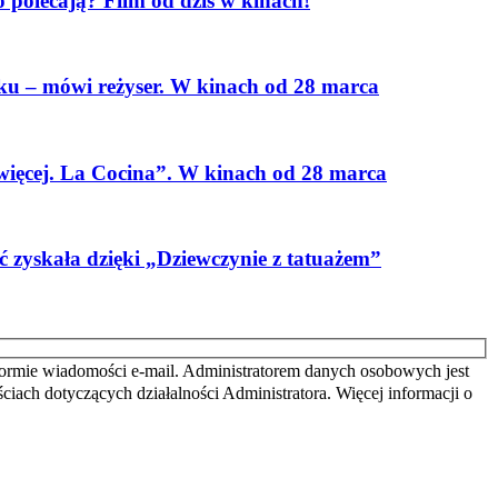
 polecają? Film od dziś w kinach!
aku – mówi reżyser. W kinach od 28 marca
więcej. La Cocina”. W kinach od 28 marca
ć zyskała dzięki „Dziewczynie z tatuażem”
ormie wiadomości e-mail. Administratorem danych osobowych jest
iach dotyczących działalności Administratora. Więcej informacji o