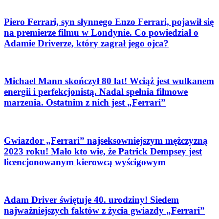
Piero Ferrari, syn słynnego Enzo Ferrari, pojawił się
na premierze filmu w Londynie. Co powiedział o
Adamie Driverze, który zagrał jego ojca?
Michael Mann skończył 80 lat! Wciąż jest wulkanem
energii i perfekcjonistą. Nadal spełnia filmowe
marzenia. Ostatnim z nich jest „Ferrari”
Gwiazdor „Ferrari” najseksowniejszym mężczyzną
2023 roku! Mało kto wie, że Patrick Dempsey jest
licencjonowanym kierowcą wyścigowym
Adam Driver świętuje 40. urodziny! Siedem
najważniejszych faktów z życia gwiazdy „Ferrari”