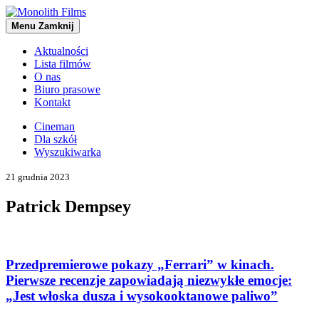
Menu
Zamknij
Aktualności
Lista filmów
O nas
Biuro prasowe
Kontakt
Cineman
Dla szkół
Wyszukiwarka
21 grudnia 2023
Patrick Dempsey
Przedpremierowe pokazy „Ferrari” w kinach.
Pierwsze recenzje zapowiadają niezwykłe emocje:
„Jest włoska dusza i wysokooktanowe paliwo”