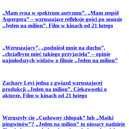
„Mam syna w spektrum autyzmu”. „Mam zespół
Aspergera” – wzruszające refleksje gości po seansie
„Jeden na milion”. Film w kinach od 21 lutego
„Wzruszający”, „podniósł mnie na duchu”,
„chciałbym mieć takiego przyjaciela” – opinie
najmłodszych widzów o filmie „Jeden na milion”
Zachary Levi jedną z gwiazd wzruszającej
produkcji „Jeden na milion”. Ciekawostki o
aktorze. Film w kinach od 21 lutego
Wzruszyły cię „Cudowny chłopak” lub „Matki
pingwinów”? „Jeden na milion” to niosący nadzieję