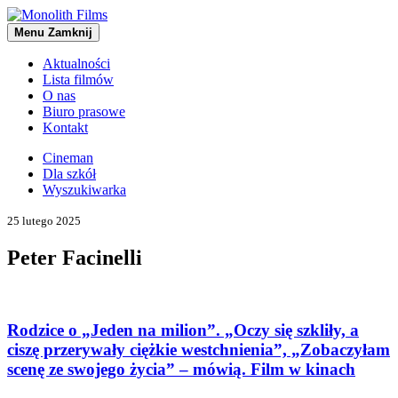
Menu
Zamknij
Aktualności
Lista filmów
O nas
Biuro prasowe
Kontakt
Cineman
Dla szkół
Wyszukiwarka
25 lutego 2025
Peter Facinelli
Rodzice o „Jeden na milion”. „Oczy się szkliły, a
ciszę przerywały ciężkie westchnienia”, „Zobaczyłam
scenę ze swojego życia” – mówią. Film w kinach