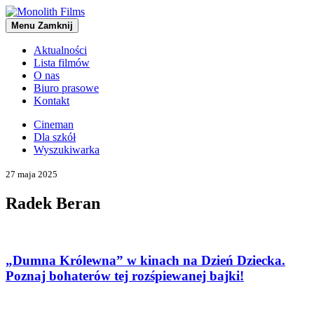
Menu
Zamknij
Aktualności
Lista filmów
O nas
Biuro prasowe
Kontakt
Cineman
Dla szkół
Wyszukiwarka
27 maja 2025
Radek Beran
„Dumna Królewna” w kinach na Dzień Dziecka.
Poznaj bohaterów tej rozśpiewanej bajki!