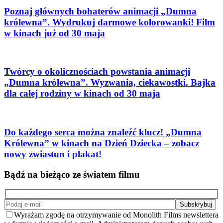
Poznaj głównych bohaterów animacji „Dumna
królewna”. Wydrukuj darmowe kolorowanki! Film
w kinach już od 30 maja
Twórcy o okolicznościach powstania animacji
„Dumna królewna”. Wyzwania, ciekawostki. Bajka
dla całej rodziny w kinach od 30 maja
Do każdego serca można znaleźć klucz! „Dumna
Królewna” w kinach na Dzień Dziecka – zobacz
nowy zwiastun i plakat!
Bądź na bieżąco ze światem filmu
Wyrażam zgodę na otrzymywanie od Monolith Films newslettera