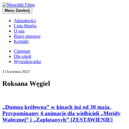
Menu
Zamknij
Aktualności
Lista filmów
O nas
Biuro prasowe
Kontakt
Cineman
Dla szkół
Wyszukiwarka
11 kwietnia 2025
Roksana Węgiel
„Dumna królewna” w kinach już od 30 maja.
Przypominamy 4 animacje dla wielbicieli „Meridy
Walecznej” i „Zaplątanych” [ZESTAWIENIE]