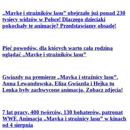
„Mavkę i strażników lasu” obejrzało już ponad 230
tysięcy widzów w Polsce! Dlaczego dzieciaki
pokochały tę animację? Przedstawiamy obsadę!
Pięć powodów, dla których warto całą rodziną
oglądać „Mavkę i strażników lasu”
Gwiazdy na premierze „Mavka i strażnicy lasu”.
Anna Lewandowska, Eliza Gwiazda i Hejka tu
Lenka były zachwycone animacją. Zobacz zdjęcia!
7 lat pracy, 400 twórców, 130 bohaterów, patronat
WWF. Animacja „Mavka i strażnicy lasu” w kinach
od 4 sierpnia