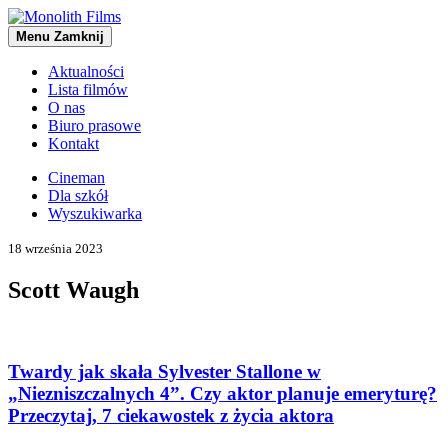
Menu
Zamknij
Aktualności
Lista filmów
O nas
Biuro prasowe
Kontakt
Cineman
Dla szkół
Wyszukiwarka
18 września 2023
Scott Waugh
Twardy jak skała Sylvester Stallone w
„Niezniszczalnych 4”. Czy aktor planuje emeryturę?
Przeczytaj, 7 ciekawostek z życia aktora