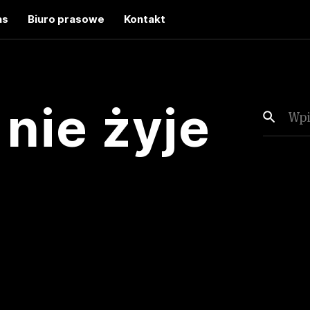
as
Biuro prasowe
Kontakt
 nie żyje