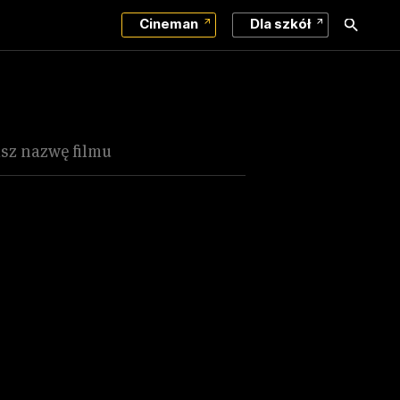
Cineman
Dla szkół