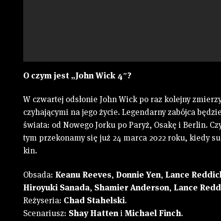
O czym jest „John Wick 4″?
W czwartej odsłonie John Wick po raz kolejny zmierz
czyhającymi na jego życie. Legendarny zabójca będzi
świata: od Nowego Jorku po Paryż, Osakę i Berlin. C
tym przekonamy się już 24 marca 2022 roku, kiedy su
kin.
Obsada:
Keanu Reeves
,
Donnie Yen
,
Lance Reddic
Hiroyuki Sanada
,
Shamier Anderson
,
Lance Redd
Reżyseria:
Chad Stahelski
.
Scenariusz:
Shay Hatten
i
Michael Finch
.