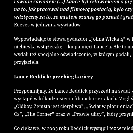
i swoim zawodem (…) Lance był człowiekiem o pięk
na to, jak pracował nad filmową postacią, było 
wdzięczny za to, że miałem szansę go poznać i grać
Reeves w jednym z wywiadów.
Wypowiadając te słowa gwiazdor „Johna Wicka 4” w k
niebieską wstążeczkę – ku pamięci Lance’a. Ale to n
wydali też specjalne oświadczenie, w którym podali,
przyjaciela.
Lance Reddick: przebieg kariery
Przypomnijmy, że Lance Reddick przyszedł na świat 7
wystąpił w kilkudziesięciu filmach i serialach. Mogli
„Oldboy. Zemsta jest cierpliwa”, „Świat w płomieniac
Oz”, „The Corner” oraz w „Prawie ulicy”, który przy
Co ciekawe, w 2003 roku Reddick wystąpił też w tel