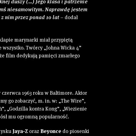
nej duszy (…) Jego klasa i patrzenie
czymś niesamowitym. Naprawdę jestem
 z nim przez ponad 10 lat
– dodał
lapie marynarki miał przypiętą
ie wszystko. Twórcy „Johna Wicka 4”
 że film dedykują pamięci zmarłego
 czerwca 1963 roku w Baltimore. Aktor
śmy go zobaczyć, m. in. w: „The Wire”,
h”, „Godzilla kontra Kong”, „Wiezienie
niósł mu ogromną popularność.
edysku
Jaya-Z
oraz
Beyonce
do piosenki