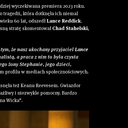
ardziej wyczekiwana premiera 2023 roku.
o tragedii, która dotknęła ich niemal
 wieku 60 lat, odszedł
Lance Reddick
.
lesną stratę skomentował
Chad Stahelski,
tym, że nasz ukochany przyjaciel
Lance
alistą, a praca z nim to była czysta
go żony Stephanie, jego dzieci,
im profilu w mediach społecznościowych.
ąsnęła też Keanu Reevesem. Gwiazdor
ażliwy i niezwykle pomocny. Bardzo
ohna Wicka”.