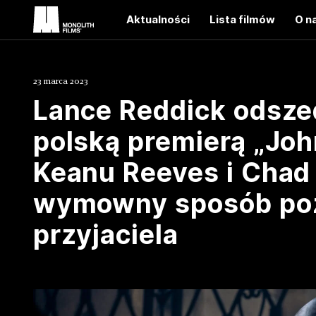
Aktualności
Lista filmów
O n
23 marca 2023
Lance Reddick odszed
polską premierą „Joh
Keanu Reeves i Chad
wymowny sposób poż
przyjaciela