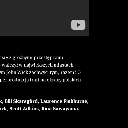
y się z groźnymi przestępcami
e walczył w największych miastach
zym John Wick zachwyci tym, razem? O
perprodukcja trafi na ekrany polskich
k
,
Bill Skarsgård
,
Laurence Fishburne
,
ick
,
Scott Adkins
,
Rina Sawayama
.