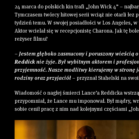
24 marca do polskich kin trafi „John Wick 4” – najb
Tymczasem twórcy hitowej serii wciąż nie otarli łez p
tydzień temu. W swojej posiadłości w Los Angeles, w
Aktor wcielał się w recepcjonistę Charona. Jak tę bo
reżyser filmu?
–
Jestem głęboko zasmucony i poruszony wieścią o 
Reddick
nie żyje. Był wybitnym aktorem i profesjon
przyjemność. Nasze modlitwy kierujemy w stronę je
rodziny oraz przyjaciół
– przyznał Stahelski na swo
Wiadomość o nagłej śmierci Lance’a Reddicka wstrz
przypomniał, że Lance mu imponował. Był mądry, wr
sobie cenił pracę z nim nad kolejnymi częściami „J