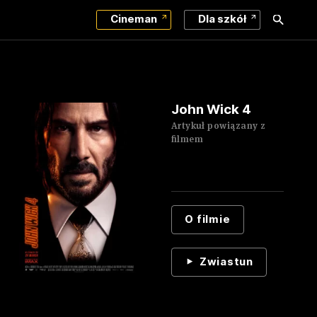
Cineman
Dla szkół
John Wick 4
Artykuł powiązany z
filmem
O filmie
Zwiastun