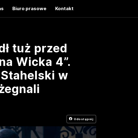
as
Biuro prasowe
Kontakt
ł tuż przed
na Wicka 4”.
 Stahelski w
egnali
Udostępnij