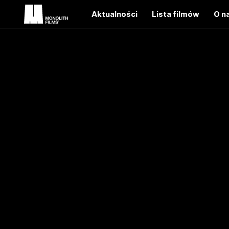
Aktualności
Lista filmów
O n