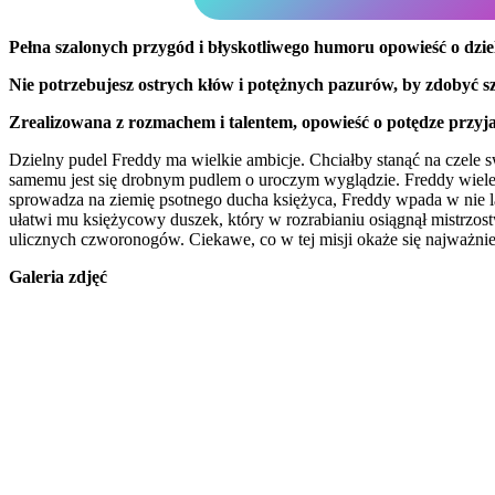
Pełna szalonych przygód i błyskotliwego humoru opowieść o dzi
Nie potrzebujesz ostrych kłów i potężnych pazurów, by zdobyć sz
Zrealizowana z rozmachem i talentem, opowieść o potędze przyjaź
Dzielny pudel Freddy ma wielkie ambicje. Chciałby stanąć na czele sw
samemu jest się drobnym pudlem o uroczym wyglądzie. Freddy wiele d
sprowadza na ziemię psotnego ducha księżyca, Freddy wpada w nie la
ułatwi mu księżycowy duszek, który w rozrabianiu osiągnął mistrzost
ulicznych czworonogów. Ciekawe, co w tej misji okaże się najważniej
Galeria zdjęć