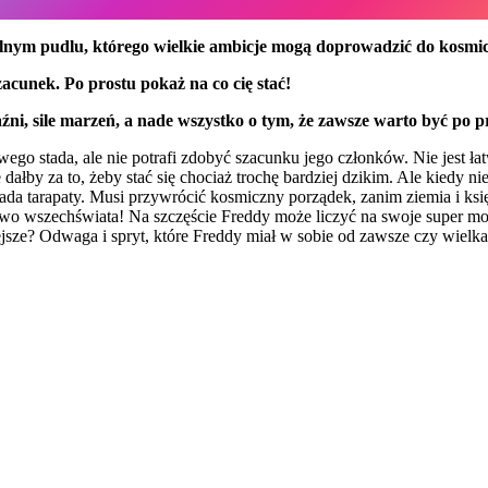
elnym pudlu, którego wielkie ambicje mogą doprowadzić do kosmic
acunek. Po prostu pokaż na co cię stać!
ni, sile marzeń, a nade wszystko o tym, że zawsze warto być po p
ego stada, ale nie potrafi zdobyć szacunku jego członków. Nie jest ła
ałby za to, żeby stać się chociaż trochę bardziej dzikim. Ale kiedy n
da tarapaty. Musi przywrócić kosmiczny porządek, zanim ziemia i księ
wo wszechświata! Na szczęście Freddy może liczyć na swoje super moce
sze? Odwaga i spryt, które Freddy miał w sobie od zawsze czy wielka 