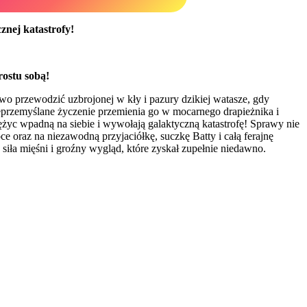
znej katastrofy!
rostu sobą!
two przewodzić uzbrojonej w kły i pazury dzikiej watasze, gdy
ieprzemyślane życzenie przemienia go w mocarnego drapieżnika i
życ wpadną na siebie i wywołają galaktyczną katastrofę! Sprawy nie
 oraz na niezawodną przyjaciółkę, suczkę Batty i całą ferajnę
siła mięśni i groźny wygląd, które zyskał zupełnie niedawno.