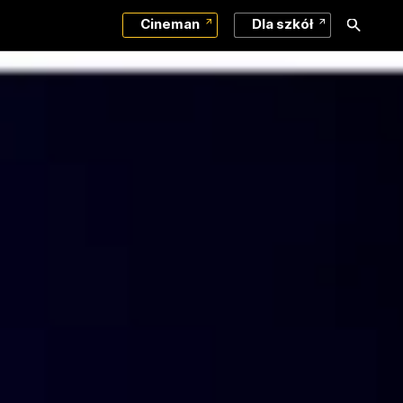
Cineman
Dla szkół