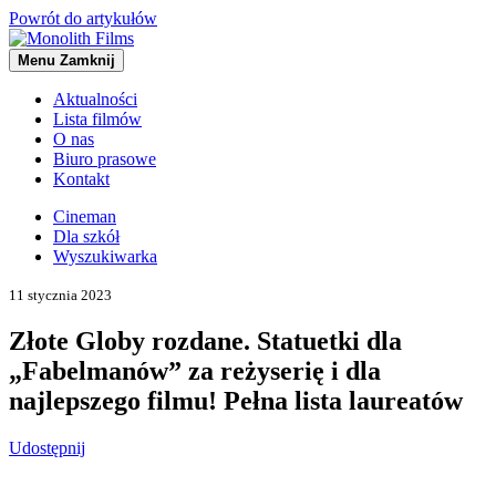
Powrót do artykułów
Menu
Zamknij
Aktualności
Lista filmów
O nas
Biuro prasowe
Kontakt
Cineman
Dla szkół
Wyszukiwarka
11 stycznia 2023
Złote Globy rozdane. Statuetki dla
„Fabelmanów” za reżyserię i dla
najlepszego filmu! Pełna lista laureatów
Udostępnij