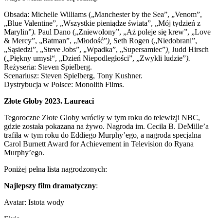
Obsada: Michelle Williams („Manchester by the Sea”, „Venom”,
„Blue Valentine”, „Wszystkie pieniądze świata”, „Mój tydzień z
Marylin”
).
Paul Dano („Zniewolony”, „Aż poleje się krew”, „Love
& Mercy”, „Batman”, „Młodość”
),
Seth Rogen („Niedobrani”,
„Sąsiedzi”, „Steve Jobs”, „Wpadka”, „Supersamiec”
),
Judd Hirsch
(„Piękny umysł“, „Dzień Niepodległości”, „Zwykli ludzie”
).
Reżyseria: Steven Spielberg.
Scenariusz: Steven Spielberg, Tony Kushner.
Dystrybucja w Polsce: Monolith Films.
Złote Globy 2023. Laureaci
Tegoroczne Złote Globy wróciły w tym roku do telewizji NBC,
gdzie została pokazana na żywo. Nagroda im. Cecila B. DeMille’a
trafiła w tym roku do Eddiego Murphy’ego, a nagroda specjalna
Carol Burnett Award for Achievement in Television do Ryana
Murphy’ego.
Poniżej pełna lista nagrodzonych:
Najlepszy film dramatyczny
:
Avatar: Istota wody