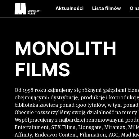
Aktualności
Lista filmów
O n
MONOLITH
FILMS
Od 1998 roku zajmujemy się różnymi gałęziami biz
obejmującymi: dystrybucję, produkcję i koprodukcj
biblioteka zawiera ponad 1300 tytułów, w tym ponad 
Obecnie rozszerzyliśmy swoją działalność na teren
Współpracujemy z najbardziej renomowanymi produ
Entertainment, STX Films, Lionsgate, Miramax, Mill
Affinity, Endeavor Content, Filmnation, AGC, Mad Riv