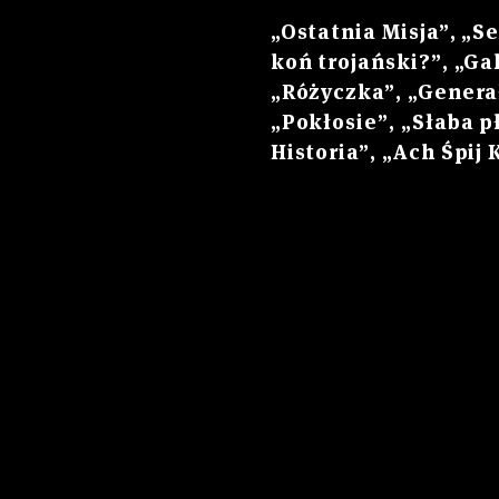
„Ostatnia Misja”, „S
koń trojański?”, „Ga
„Różyczka”, „Generał
„Pokłosie”, „Słaba p
Historia”, „Ach Śpij