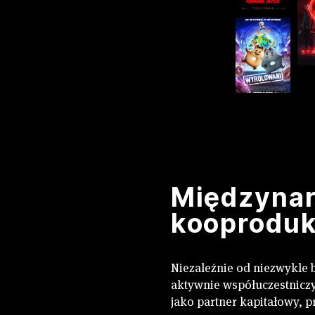
Międzyna
kooprodukc
Niezależnie od niezwykle b
aktywnie współuczestnicz
jako partner kapitałowy, pr