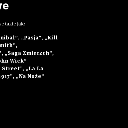
we
e takie jak:
ibal”, „Pasja”, „Kill
Smith”,
, „Saga Zmierzch”,
John Wick”
 Street”, „La La
917”, „Na Noże”