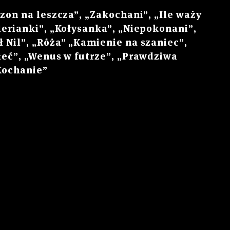
ezon na leszcza”, „Zakochani”, „Ile waży
lerianki”, „Kołysanka”, „Niepokonani”,
 Nil”, „Róża” „Kamienie na szaniec”,
łeć”, „Wenus w futrze”, „Prawdziwa
 Kochanie”