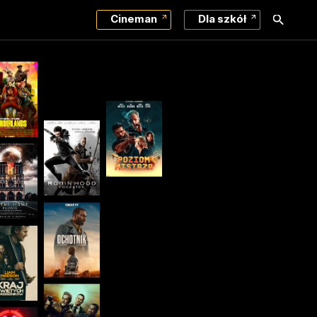
Cineman
Dla szkół