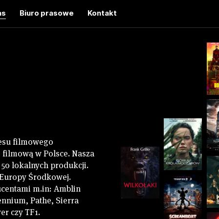
as
Biuro prasowe
Kontakt
nesu filmowego
ę filmową w Polsce. Nasza
50 lokalnych produkcji.
y Europy Środkowej.
centami m.in: Amblin
ennium, Pathe, Sierra
er czy TF1.