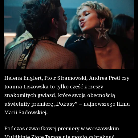
Cineman
Dla szkół
Helena Englert, Piotr Stramowski, Andrea Preti czy
Joanna Liszowska to tylko część z rzeszy
znakomitych gwiazd, które swoją obecnością
uświetniły premierę „Pokusy” – najnowszego filmu
Marii Sadowskiej.
Podczas czwartkowej premiery w warszawskim
Multikinie Złote Tarasy nie mogło zabraknąć