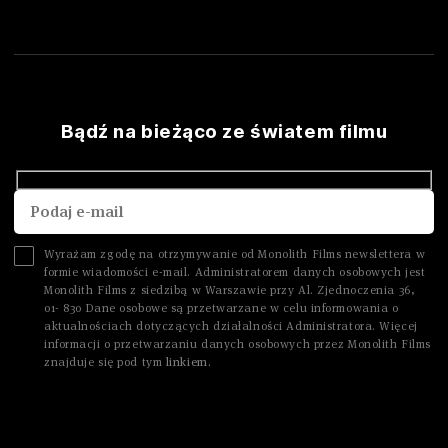
Bądź na bieżąco ze światem filmu
Wyrażam zgodę na otrzymywanie od Monolith Films newslettera w
formie wiadomości e-mail. Administratorem danych osobowych jest
Monolith Films z siedzibą w Warszawie przy Al. Zjednoczenia 36,
01- 830 Dane osobowe są przetwarzane w celu informowania o
aktualnościach dotyczących działalności Administratora. Więcej
informacji o przetwarzaniu danych osobowych przez Monolith Films
znajduje się pod tym
linkiem.