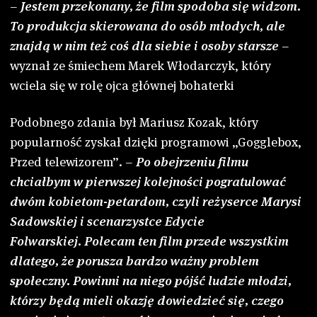
–
Jestem przekonany, że film spodoba się widzom.
To produkcja skierowana do osób młodych, ale
znajdą w nim też coś dla siebie i osoby starsze
–
wyznał ze śmiechem Marek Włodarczyk, który
wciela się w rolę ojca głównej bohaterki
Podobnego zdania był Mariusz Kozak, który
popularność zyskał dzięki programowi „Gogglebox,
Przed telewizorem”. –
Po obejrzeniu filmu
chciałbym w pierwszej kolejności pogratulować
dwóm kobietom-petardom, czyli reżyserce Marysi
Sadowskiej i scenarzystce Edycie
Folwarskiej. Polecam ten film przede wszystkim
dlatego, że porusza bardzo ważny problem
społeczny. Powinni na niego pójść ludzie młodzi,
którzy będą mieli okazję dowiedzieć się, czego