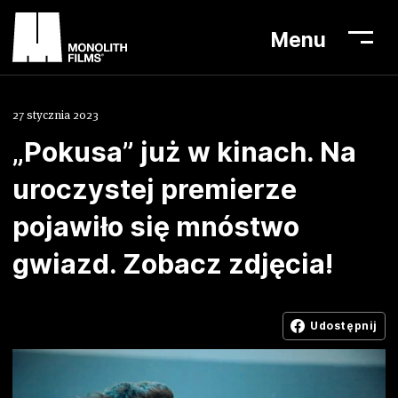
Menu
27 stycznia 2023
„
Pokusa” już w kinach. Na
Aktualności
uroczystej premierze
Lista filmów
pojawiło się mnóstwo
O nas
gwiazd. Zobacz zdjęcia!
Biuro prasowe
Kontakt
Udostępnij