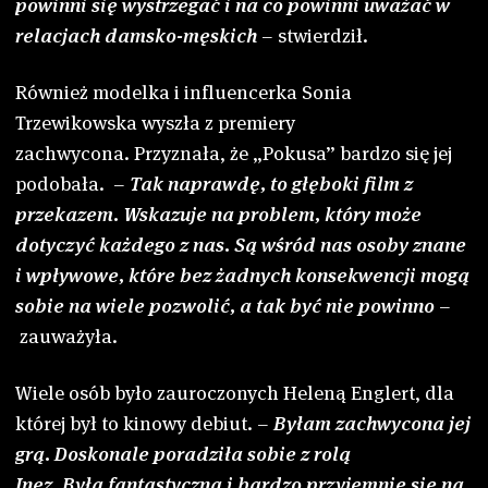
powinni się wystrzegać i na co powinni uważać w
relacjach damsko-męskich
– stwierdził.
Również modelka i influencerka Sonia
Trzewikowska wyszła z premiery
zachwycona. Przyznała, że „Pokusa” bardzo się jej
podobała. –
Tak naprawdę, to głęboki film z
przekazem. Wskazuje na problem, który może
dotyczyć każdego z nas. Są wśród nas osoby znane
i wpływowe, które bez żadnych konsekwencji mogą
sobie na wiele pozwolić, a tak być nie powinno
–
zauważyła.
Wiele osób było zauroczonych Heleną Englert, dla
której był to kinowy debiut. –
Byłam zachwycona jej
grą. Doskonale poradziła sobie z rolą
Inez. Była fantastyczna i bardzo przyjemnie się na