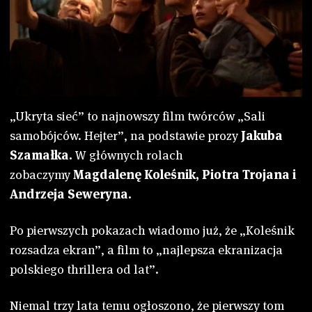
Cineman
Dla szkół
„Ukryta sieć” to najnowszy film twórców „Sali
samobójców. Hejter”, na podstawie prozy
Jakuba
Szamałka.
W głównych rolach
zobaczymy
Magdalenę Koleśnik, Piotra Trojana i
Andrzeja Seweryna.
Po pierwszych pokazach wiadomo już, że „Koleśnik
rozsadza ekran”, a film to „najlepsza ekranizacja
polskiego thrillera od lat”.
Niemal trzy lata temu ogłoszono, że pierwszy tom