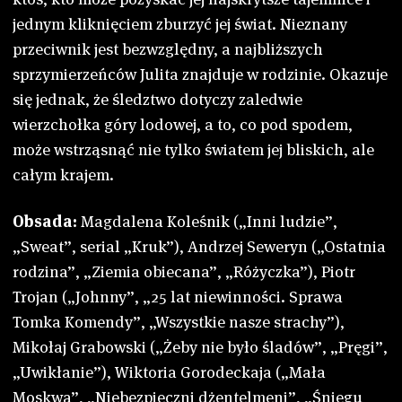
jednym kliknięciem zburzyć jej świat. Nieznany
przeciwnik jest bezwzględny, a najbliższych
sprzymierzeńców Julita znajduje w rodzinie. Okazuje
się jednak, że śledztwo dotyczy zaledwie
wierzchołka góry lodowej, a to, co pod spodem,
może wstrząsnąć nie tylko światem jej bliskich, ale
całym krajem.
Obsada:
Magdalena Koleśnik („Inni ludzie”,
„Sweat”, serial „Kruk”), Andrzej Seweryn („Ostatnia
rodzina”, „Ziemia obiecana”, „Różyczka”), Piotr
Trojan („Johnny”, „25 lat niewinności. Sprawa
Tomka Komendy”, „Wszystkie nasze strachy”),
Mikołaj Grabowski („Żeby nie było śladów”, „Pręgi”,
„Uwikłanie”), Wiktoria Gorodeckaja („Mała
Moskwa”, „Niebezpieczni dżentelmeni”, „Śniegu