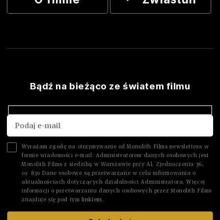
Bądź na bieżąco ze światem filmu
Wyrażam zgodę na otrzymywanie od Monolith Films newslettera w
formie wiadomości e-mail. Administratorem danych osobowych jest
Monolith Films z siedzibą w Warszawie przy Al. Zjednoczenia 36,
01- 830 Dane osobowe są przetwarzane w celu informowania o
aktualnościach dotyczących działalności Administratora. Więcej
informacji o przetwarzaniu danych osobowych przez Monolith Films
znajduje się pod tym
linkiem.