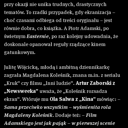
przy okazji nie unika trudnych, drastycznych
tematów. To rzadki przypadek, gdy ekranizacja –
choć czasami odbiega od treści oryginału – jest
równie dobra, co książka. A Piotr Adamski, po
świetnym
Easternie
, po raz kolejny udowadnia, że
doskonale opanował reguły rządzące kinem
gatunkowym.
Julitę Wójcicką, młodą i ambitną dziennikarkę
zagrała Magdalena Koleśnik, znana m.in. z serialu
„Kruk” czy filmu „Inni ludzie”.
Artur Zaborski z
„Newsweeka”
uważa, że „Koleśnik rozsadza
ekran”. Wtóruje mu
Ola Salwa z „Kina”
mówiąc: –
Sama przeciwko wszystkim – wyśmienita rola
Magdaleny Koleśnik
. Dodaje też: –
Film
Adamskiego jest jak pająk – w pierwszej scenie