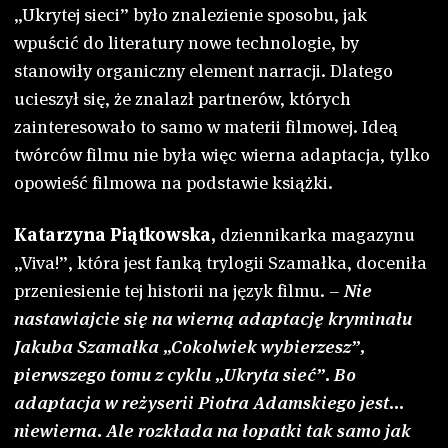
„Ukrytej sieci” było znalezienie sposobu, jak
wpuścić do literatury nowe technologie, by
stanowiły organiczny element narracji. Dlatego
ucieszył się, że znalazł partnerów, których
zainteresowało to samo w materii filmowej. Ideą
twórców filmu nie była więc wierna adaptacja, tylko
opowieść filmowa na podstawie książki.
Katarzyna Piątkowska,
dziennikarka magazynu
„Viva!”, która jest fanką trylogii Szamałka, doceniła
przeniesienie tej historii na język filmu. –
Nie
nastawiajcie się na wierną adaptację kryminału
Jakuba Szamałka „Cokolwiek wybierzesz”,
pierwszego tomu z cyklu „Ukryta sieć”. Bo
adaptacja w reżyserii Piotra Adamskiego jest…
niewierna. Ale rozkłada na łopatki tak samo jak