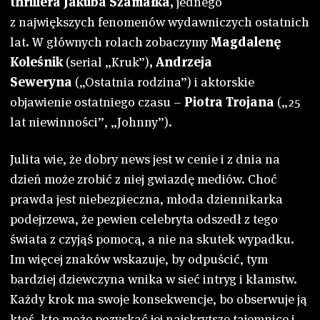
thrillera Jakuba Szamałka,
jednego
z największych fenomenów wydawniczych ostatnich
lat
.
W głównych rolach zobaczymy
Magdalenę
Koleśnik
(serial „Kruk”)
, Andrzeja
Seweryna
(„Ostatnia rodzina”)
i aktorskie
objawienie ostatniego czasu –
Piotra Trojana
(„25
lat niewinności”, „Johnny”).
Julita wie, że dobry news jest w cenie i z dnia na
dzień może zrobić z niej gwiazdę mediów. Choć
prawda jest niebezpieczna, młoda dziennikarka
podejrzewa, że pewien celebryta odszedł z tego
świata z czyjąś pomocą, a nie na skutek wypadku.
Im więcej znaków wskazuje, by odpuścić, tym
bardziej dziewczyna wnika w sieć intryg i kłamstw.
Każdy krok ma swoje konsekwencje, bo obserwuje ją
ktoś, kto może pozyskać jej najskrytsze tajemnice i