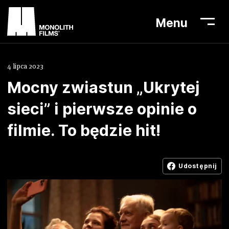
Menu
4 lipca 2023
Mocny zwiastun „Ukrytej
Aktualności
sieci” i pierwsze opinie o
Lista filmów
filmie. To będzie hit!
O nas
Biuro prasowe
Udostępnij
Kontakt