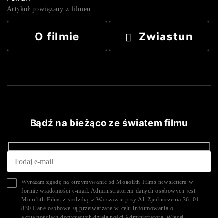
Artykuł powiązany z filmem
O filmie
Zwiastun
Bądź na bieżąco ze światem filmu
Wyrażam zgodę na otrzymywanie od Monolith Films newslettera w
formie wiadomości e-mail. Administratorem danych osobowych jest
Monolith Films z siedzibą w Warszawie przy Al. Zjednoczenia 36, 01-
830 Dane osobowe są przetwarzane w celu informowania o
aktualnościach dotyczących działalności Administratora. Więcej