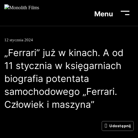
Menu
12 stycznia 2024
„Ferrari” już w kinach. A od
Aktualności
11 stycznia w księgarniach
Lista filmów
biografia potentata
O nas
samochodowego „Ferrari.
Biuro prasowe
Człowiek i maszyna”
Kontakt
Udostępnij