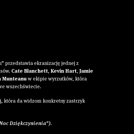
” przedstawia ekranizację jednej z
asów.
Cate Blanchett
,
Kevin Hart
,
Jamie
n Munteanu
w ekipie wyrzutków, która
 we wszechświecie.
j, która da widzom konkretny zastrzyk
„Noc Dziękczynienia”)
.