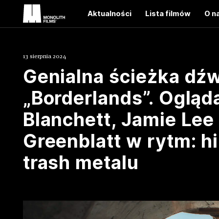
Aktualności
Lista filmów
O n
13 sierpnia 2024
Genialna ścieżka dź
„Borderlands”. Ogląd
Blanchett, Jamie Lee 
Greenblatt w rytm: hi
trash metalu