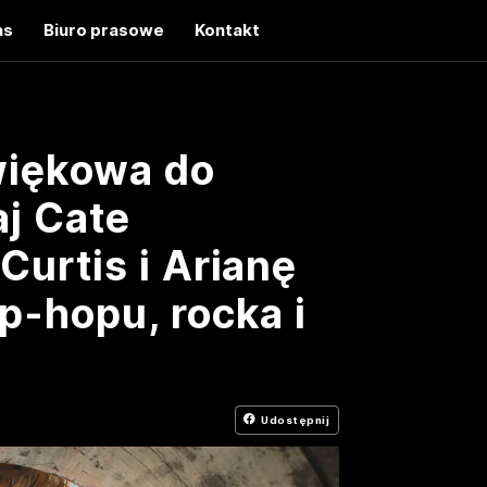
as
Biuro prasowe
Kontakt
więkowa do
aj Cate
Curtis i Arianę
p-hopu, rocka i
Udostępnij