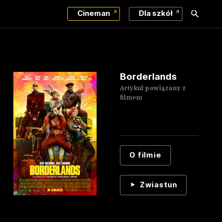
Cineman
Dla szkół
Borderlands
Artykuł powiązany z
filmem
O filmie
Zwiastun