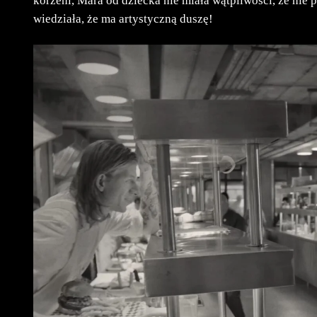
korzeni, Mara od dziecka nie miała wątpliwości, że nie 
wiedziała, że ma artystyczną duszę!