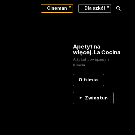
Cineman
Dla szkół
Apetyt na
więcej. La Cocina
Artykuł powiązany z
filmem
O filmie
Zwiastun