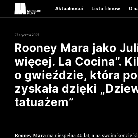
Aktualności
Lista filmów
O n
27 stycznia 2025
Rooney Mara jako Jul
więcej. La Cocina”. K
o gwieździe, która p
zyskała dzięki „Dzie
tatuażem”
Rooney Mara
ma niespełna 40 lat, a na swoim koncie kil