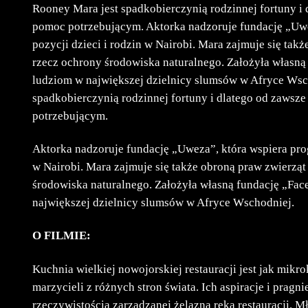
Rooney Mara jest spadkobierczynią rodzinnej fortuny i 
pomoc potrzebującym. Aktorka nadzoruje fundację „Uw
pozycji dzieci i rodzin w Nairobi. Mara zajmuje się tak
rzecz ochrony środowiska naturalnego. Założyła własną
ludziom w największej dzielnicy slumsów w Afryce Wsc
spadkobierczynią rodzinnej fortuny i dlatego od zawsz
potrzebującym.
Aktorka nadzoruje fundację „Uweza”, która wspiera pro
w Nairobi. Mara zajmuje się także obroną praw zwierząt
środowiska naturalnego. Założyła własną fundację „Fac
największej dzielnicy slumsów w Afryce Wschodniej.
O FILMIE:
Kuchnia wielkiej nowojorskiej restauracji jest jak mikr
marzycieli z różnych stron świata. Ich aspiracje i pragni
rzeczywistością zarządzanej żelazną ręką restauracji. M