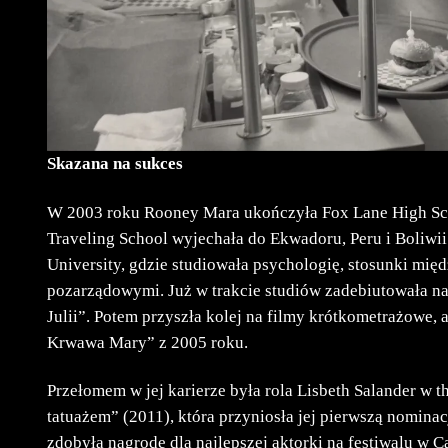
Skazana na sukces
W 2003 roku Rooney Mara ukończyła Fox Lane High Sch
Traveling School wyjechała do Ekwadoru, Peru i Boliw
University, gdzie studiowała psychologię, stosunki mię
pozarządowymi. Już w trakcie studiów zadebiutowała na
Julii”. Potem przyszła kolej na filmy krótkometrażowe, a
Krwawa Mary” z 2005 roku.
Przełomem w jej karierze była rola Lisbeth Salander w 
tatuażem” (2011), która przyniosła jej pierwszą nominacj
zdobyła nagrodę dla najlepszej aktorki na festiwalu w 