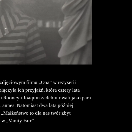
 zdjęciowym filmu „Ona” w reżyserii
ączyła ich przyjaźń, która cztery lata
ku Rooney i Joaquin zadebiutowali jako para
annes. Natomiast dwa lata później
? „Małżeństwo to dla nas twór zbyt
 w „Vanity Fair”.