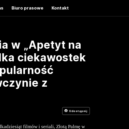
as
Biuro prasowe
Kontakt
ia w „Apetyt na
ilka ciekawostek
opularność
wczynie z
Udostępnij
kadziesiąt filmów i seriali, Złotą Palmę w