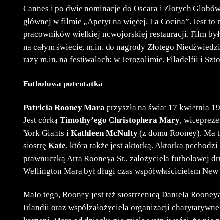
Cannes i po dwie nominacje do Oscara i Złotych Globó
głównej w filmie „Apetyt na więcej. La Cocina”. Jest t
pracowników wielkiej nowojorskiej restauracji. Film by
na całym świecie, m.in. do nagrody Złotego Niedźwiedzi
razy m.in. na festiwalach: w Jerozolimie, Filadelfii i Szt
Futbolowa potentatka
Patricia Rooney Mara
przyszła na świat 17 kwietnia 1
Jest córką
Timothy’ego Christophera Mary
, wiceprez
York Giants i
Kathleen McNulty
(z domu Rooney). Ma t
siostrę
Kate
, która także jest aktorką. Aktorka pochodzi
prawnuczką Arta Rooneya Sr., założyciela futbolowej dru
Wellington Mara był długi czas współwłaścicielem New 
Mało tego, Rooney jest też siostrzenicą Daniela Roon
Irlandii oraz współzałożyciela organizacji charytatywn