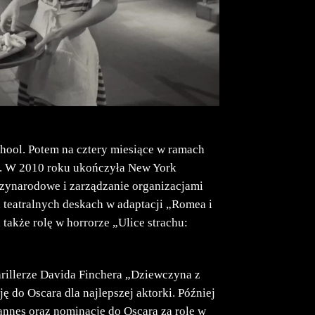
ool. Potem na cztery miesiące w ramach
ii. W 2010 roku ukończyła New York
dzynarodowe i zarządzanie organizacjami
 teatralnych deskach w adaptacji „Romea i
 także rolę w horrorze „Ulice strachu:
thrillerze Davida Finchera „Dziewczyna z
ę do Oscara dla najlepszej aktorki. Później
Cannes oraz nominację do Oscara za rolę w