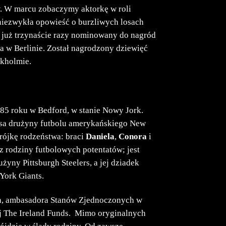
w. W marcu zobaczymy aktorkę w roli
o niezwykła opowieść o burzliwych losach
ł już trzynaście razy nominowany do nagród
a w Berlinie. Został nagrodzony dziewięć
okholmie.
985 roku w Bedford, w stanie Nowy Jork.
esa drużyny futbolu amerykańskiego New
rójkę rodzeństwa: braci
Daniela
,
Conora
i
 z rodziny futbolowych potentatów; jest
żyny Pittsburgh Steelers, a jej dziadek
York Giants.
eya, ambasadora Stanów Zjednoczonych w
ej The Ireland Funds. Mimo oryginalnych