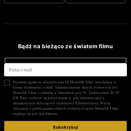
Bądź na bieżąco ze światem filmu
Wyrażam zgodę na otrzymywanie od Monolith Films newslettera w
formie wiadomości e-mail. Administratorem danych osobowych jest
Monolith Films z siedzibą w Warszawie przy Al. Zjednoczenia 36, 01-
830 Dane osobowe są przetwarzane w celu informowania o
aktualnościach dotyczących działalności Administratora. Więcej
informacji o przetwarzaniu danych osobowych przez Monolith Films
znajduje się pod tym
linkiem.