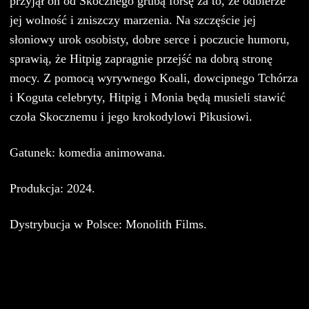
przyjął on od Skocznego grubą forsę za to, że odbierze
jej wolność i zniszczy marzenia. Na szczęście jej
słoniowy urok osobisty, dobre serce i poczucie humoru,
sprawią, że Hitpig zapragnie przejść na dobrą stronę
mocy. Z pomocą wyrywnego Koali, dowcipnego Tchórza
i Koguta celebryty, Hitpig i Monia będą musieli stawić
czoła Skocznemu i jego krokodylowi Pikusiowi.
Gatunek: komedia animowana.
Produkcja: 2024.
Dystrybucja w Polsce: Monolith Films.