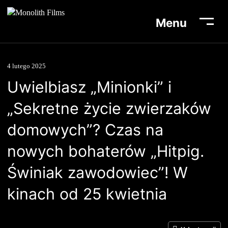
Menu
4 lutego 2025
Uwielbiasz „Minionki” i
Aktualności
„Sekretne życie zwierzaków
Lista filmów
domowych”? Czas na
O nas
nowych bohaterów „Hitpig.
Biuro prasowe
Świniak zawodowiec”! W
Kontakt
kinach od 25 kwietnia