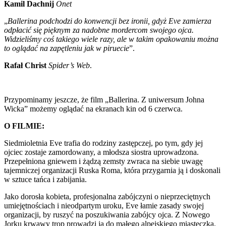
Kamil Dachnij
Onet
„
Ballerina podchodzi do konwencji bez ironii, gdyż Eve zamierza
odpłacić się pięknym za nadobne mordercom swojego ojca.
Widzieliśmy coś takiego wiele razy, ale w takim opakowaniu można
to oglądać na zapętleniu jak w piruecie
”.
Rafał Christ
Spider’s Web
.
Przypominamy jeszcze, że film „Ballerina. Z uniwersum Johna
Wicka” możemy oglądać na ekranach kin od 6 czerwca.
O FILMIE:
Siedmioletnia Eve trafia do rodziny zastępczej, po tym, gdy jej
ojciec zostaje zamordowany, a młodsza siostra uprowadzona.
Przepełniona gniewem i żądzą zemsty zwraca na siebie uwagę
tajemniczej organizacji Ruska Roma, która przygarnia ją i doskonali
w sztuce tańca i zabijania.
Jako dorosła kobieta, profesjonalna zabójczyni o nieprzeciętnych
umiejętnościach i nieodpartym uroku, Eve łamie zasady swojej
organizacji, by ruszyć na poszukiwania zabójcy ojca. Z Nowego
Jorku krwawy trop prowadzi ją do małego alpejskiego miasteczka.