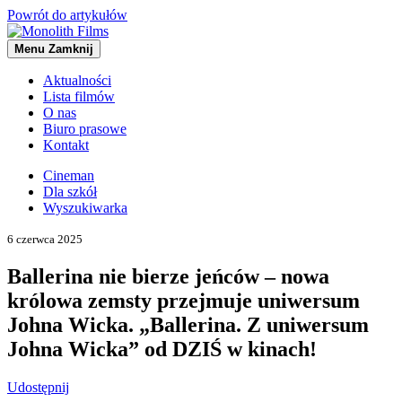
Powrót do artykułów
Menu
Zamknij
Aktualności
Lista filmów
O nas
Biuro prasowe
Kontakt
Cineman
Dla szkół
Wyszukiwarka
6 czerwca 2025
Ballerina nie bierze jeńców – nowa
królowa zemsty przejmuje uniwersum
Johna Wicka. „Ballerina. Z uniwersum
Johna Wicka” od DZIŚ w kinach!
Udostępnij