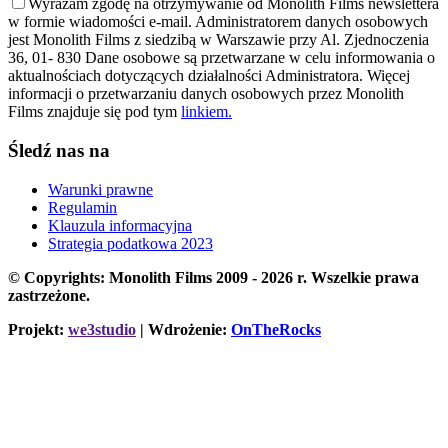
Wyrażam zgodę na otrzymywanie od Monolith Films newslettera
w formie wiadomości e-mail. Administratorem danych osobowych
jest Monolith Films z siedzibą w Warszawie przy Al. Zjednoczenia
36, 01- 830 Dane osobowe są przetwarzane w celu informowania o
aktualnościach dotyczących działalności Administratora. Więcej
informacji o przetwarzaniu danych osobowych przez Monolith
Films znajduje się pod tym
linkiem.
Śledź nas na
Warunki prawne
Regulamin
Klauzula informacyjna
Strategia podatkowa 2023
© Copyrights: Monolith Films 2009 - 2026 r.
Wszelkie prawa
zastrzeżone.
Projekt:
we3studio
| Wdrożenie:
OnTheRocks