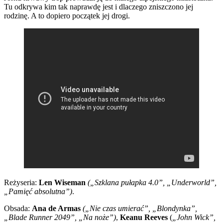
Tu odkrywa kim tak naprawdę jest i dlaczego zniszczono jej
rodzinę. A to dopiero początek jej drogi.
Reżyseria:
Len Wiseman
(„Szklana pułapka 4.0”, „Underworld”,
„Pamięć absolutna”)
.
Obsada:
Ana de Armas
(„Nie czas umierać”, „Blondynka”,
„Blade Runner 2049”, „Na noże”)
,
Keanu Reeves
(
„John Wick”,