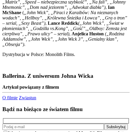
„Matrix”, „Speed – niebezpieczna szybkość”, „Na fali”, „Johnny
Mnemonic”, „Dom nad jeziorem”, „Adwokat diabła”)
,
Ian
McShane
(
„John Wick”, „Piraci z Karaibów: Na nieznanych
wodach”, „Hellboy”, „Królewna Śnieżka i Łowca”, „Gra o tron”
– serial, „Sexy Beast”)
,
Lance Reddick
(„John Wick”, „Świat w
płomieniach”, „Godzilla vs.Kong”, „Gość”,„Oldboy: Zemsta jest
cierpliwa”, „Prawo ulicy” – serial)
,
Anjelica Huston
(„Rodzina
Addamsów”, „John Wick”, „John Wick 3”, „Genialny klan”,
„Obsesja”)
.
Dystrybucja w Polsce: Monolith Films.
Ballerina. Z uniwersum Johna Wicka
Artykuł powiązany z filmem
O filmie
Zwiastun
Bądź na bieżąco ze światem filmu