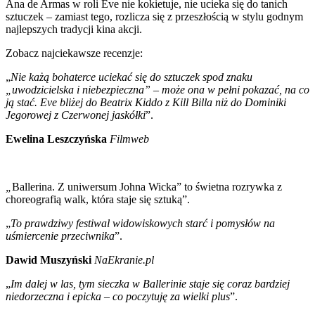
Ana de Armas w roli Eve nie kokietuje, nie ucieka się do tanich
sztuczek – zamiast tego, rozlicza się z przeszłością w stylu godnym
najlepszych tradycji kina akcji.
Zobacz najciekawsze recenzje:
„
Nie każą bohaterce uciekać się do sztuczek spod znaku
„uwodzicielska i niebezpieczna” – może ona w pełni pokazać, na co
ją stać. Eve bliżej do Beatrix Kiddo z Kill Billa niż do Dominiki
Jegorowej z Czerwonej jaskółki
”.
Ewelina Leszczyńska
Filmweb
„
Ballerina. Z uniwersum Johna Wicka” to świetna rozrywka z
choreografią walk, która staje się sztuką”.
„
To prawdziwy festiwal widowiskowych starć i pomysłów na
uśmiercenie przeciwnika
”.
Dawid Muszyński
NaEkranie.pl
„
Im dalej w las, tym sieczka w Ballerinie staje się coraz bardziej
niedorzeczna i epicka – co poczytuję za wielki plus
”.