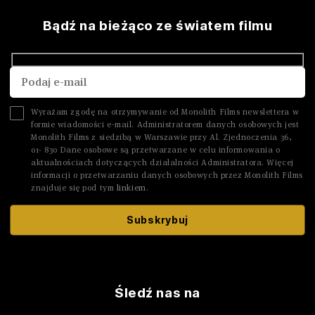
Bądź na bieżąco ze światem filmu
Wyrażam zgodę na otrzymywanie od Monolith Films newslettera w
formie wiadomości e-mail. Administratorem danych osobowych jest
Monolith Films z siedzibą w Warszawie przy Al. Zjednoczenia 36,
01- 830 Dane osobowe są przetwarzane w celu informowania o
aktualnościach dotyczących działalności Administratora. Więcej
informacji o przetwarzaniu danych osobowych przez Monolith Films
znajduje się pod tym
linkiem.
Śledź nas na