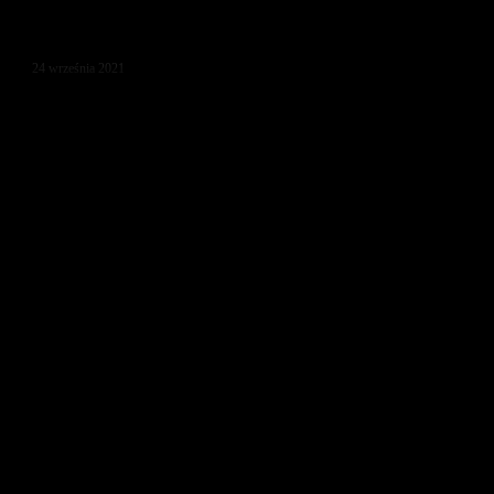
24 września 2021
Hellboy
Produkcja
Reżyse
USA
Neil Ma
Gatunek
Rok pr
akcja, fantasy, przygodowy
2019
Obsada
David Harbour, Milla Jovovich, Ian McShane