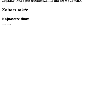
zagadkę, która jest trudniejsza niż mu się wydawało.
Zobacz także
Najnowsze filmy