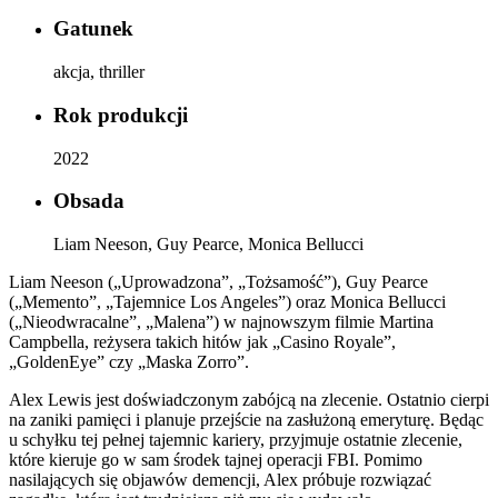
Gatunek
akcja, thriller
Rok produkcji
2022
Obsada
Liam Neeson, Guy Pearce, Monica Bellucci
Liam Neeson („Uprowadzona”, „Tożsamość”), Guy Pearce
(„Memento”, „Tajemnice Los Angeles”) oraz Monica Bellucci
(„Nieodwracalne”, „Malena”) w najnowszym filmie Martina
Campbella, reżysera takich hitów jak „Casino Royale”,
„GoldenEye” czy „Maska Zorro”.
Alex Lewis jest doświadczonym zabójcą na zlecenie. Ostatnio cierpi
na zaniki pamięci i planuje przejście na zasłużoną emeryturę. Będąc
u schyłku tej pełnej tajemnic kariery, przyjmuje ostatnie zlecenie,
które kieruje go w sam środek tajnej operacji FBI. Pomimo
nasilających się objawów demencji, Alex próbuje rozwiązać