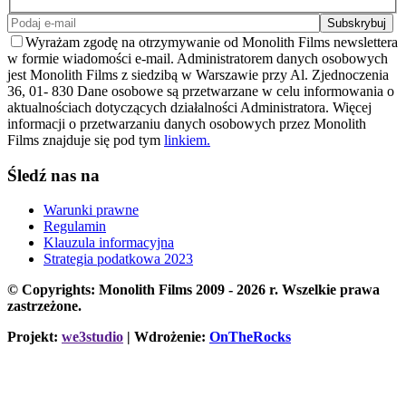
Wyrażam zgodę na otrzymywanie od Monolith Films newslettera
w formie wiadomości e-mail. Administratorem danych osobowych
jest Monolith Films z siedzibą w Warszawie przy Al. Zjednoczenia
36, 01- 830 Dane osobowe są przetwarzane w celu informowania o
aktualnościach dotyczących działalności Administratora. Więcej
informacji o przetwarzaniu danych osobowych przez Monolith
Films znajduje się pod tym
linkiem.
Śledź nas na
Warunki prawne
Regulamin
Klauzula informacyjna
Strategia podatkowa 2023
© Copyrights: Monolith Films 2009 - 2026 r.
Wszelkie prawa
zastrzeżone.
Projekt:
we3studio
| Wdrożenie:
OnTheRocks