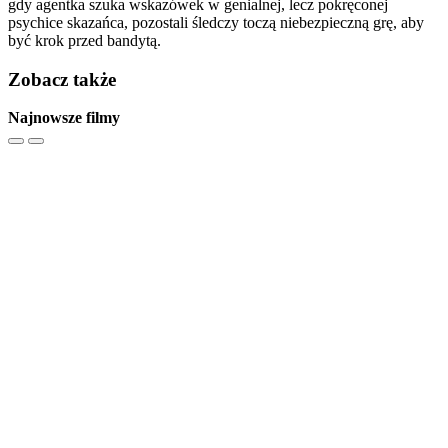
gdy agentka szuka wskazówek w genialnej, lecz pokręconej
psychice skazańca, pozostali śledczy toczą niebezpieczną grę, aby
być krok przed bandytą.
Zobacz także
Najnowsze filmy