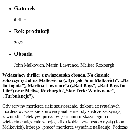
Gatunek
thriller
Rok produkcji
2022
Obsada
John Malkovich, Martin Lawrence, Melissa Roxburgh
Wciągający thriller z gwiazdorską obsadą. Na ekranie
zobaczymy Johna Malkovicha („Być jak John Malkovich”, „Na
linii ognia”), Martina Lawrence’a („Bad Boys”, „Bad Boys for
Life”) oraz Melissę Roxburgh („Star Trek: W nieznane”,
„Turbulencje”).
Gdy seryjny morderca sieje spustoszenie, dokonując rytualnych
morderstw, wszelkie konwencjonalne metody śledcze zaczynają
zawodzić. Detektywi proszą więc o pomoc skazanego na
wieloletnie więzienie zabójcę kilku kobiet, zwanego Artystą (John
Malkovich), którego „prace” morderca wyraźnie naśladuje. Podczas