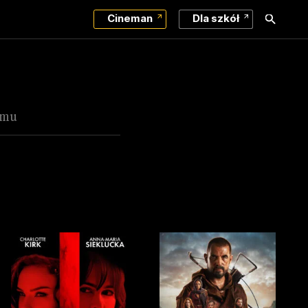
Cineman
Dla szkół