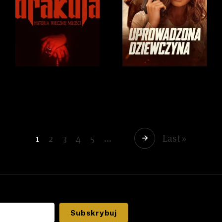
1
2
3
4
5
...
Last »