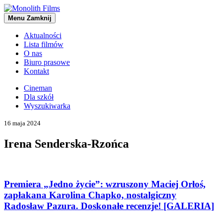
Menu
Zamknij
Aktualności
Lista filmów
O nas
Biuro prasowe
Kontakt
Cineman
Dla szkół
Wyszukiwarka
16 maja 2024
Irena Senderska-Rzońca
Premiera „Jedno życie”: wzruszony Maciej Orłoś,
zapłakana Karolina Chapko, nostalgiczny
Radosław Pazura. Doskonałe recenzje! [GALERIA]