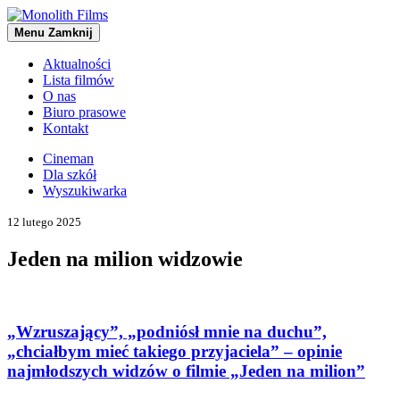
Menu
Zamknij
Aktualności
Lista filmów
O nas
Biuro prasowe
Kontakt
Cineman
Dla szkół
Wyszukiwarka
12 lutego 2025
Jeden na milion widzowie
„Wzruszający”, „podniósł mnie na duchu”,
„chciałbym mieć takiego przyjaciela” – opinie
najmłodszych widzów o filmie „Jeden na milion”