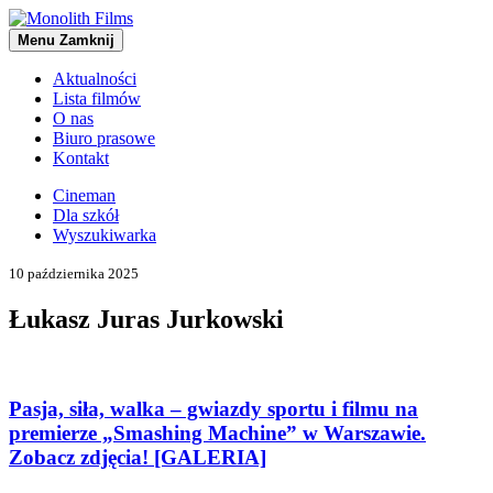
Menu
Zamknij
Aktualności
Lista filmów
O nas
Biuro prasowe
Kontakt
Cineman
Dla szkół
Wyszukiwarka
10 października 2025
Łukasz Juras Jurkowski
Pasja, siła, walka – gwiazdy sportu i filmu na
premierze „Smashing Machine” w Warszawie.
Zobacz zdjęcia! [GALERIA]